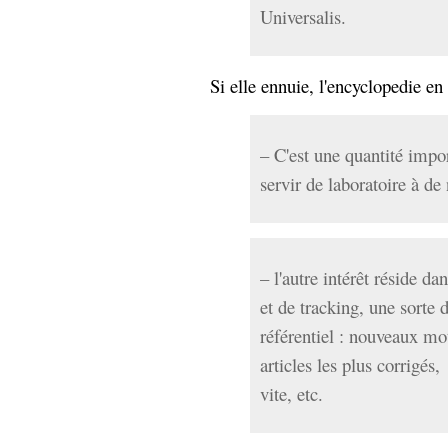
hypomnemata
lecture
Universalis.
management_des_connaissances
Moteur-
milieu_associé
Si elle ennuie, l'encyclopedie en
de-recherche
mémoire
ontologie
participation
– C'est une quantité impo
Politique
servir de laboratoire à de
Probabilité
programmation
projet
REST
prolétarisation
simondon
Social-Network
– l'autre intérêt réside d
stiegler
et de tracking, une sorte 
support_numérique
référentiel : nouveaux mot
système_d'information
articles les plus corrigés
technologies
technique
vite, etc.
travail
relationnelles
Web-
Web-2.0