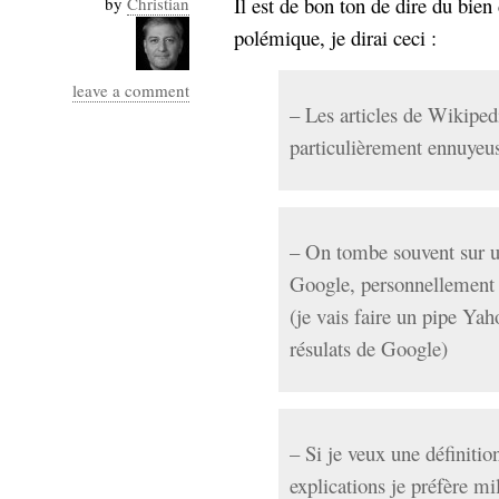
Il est de bon ton de dire du bie
by
Christian
Industrialis
polémique, je dirai ceci :
business_model
cinéma
leave a comment
– Les articles de Wikipedi
Cloud
particulièrement ennuyeus
Computing
consulting
contribution
– On tombe souvent sur u
Dataware
Derrida
Digital
Elections-
Studies
Google, personnellement c
Présidentielles
(je vais faire un pipe Ya
enregistrement
résulats de Google)
Entreprise-
entreprise
2.0
google
grammatisation
– Si je veux une définiti
humeur
explications je préfère mi