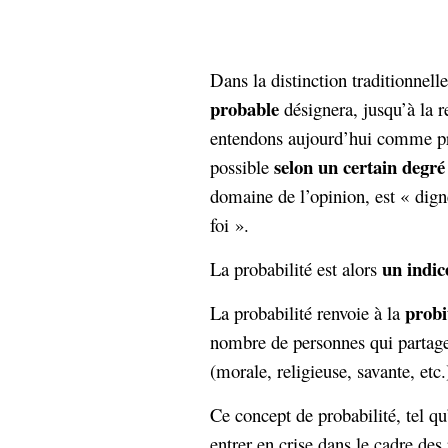
hypomnemata
lecture
management_des_connaissances
Moteur-
milieu_associé
Dans la distinction traditionnell
de-recherche
probable
désignera, jusqu’à la 
mémoire
ontologie
entendons aujourd’hui comme pro
participation
selon un certain degré
possible
Politique
Probabilité
domaine de l’opinion, est « dig
programmation
projet
foi ».
REST
prolétarisation
simondon
Social-Network
un indic
La probabilité est alors
stiegler
probi
La probabilité renvoie à la
support_numérique
nombre de personnes qui partagen
système_d'information
(morale, religieuse, savante, etc
technologies
technique
travail
relationnelles
Ce concept de probabilité, tel qu
Web-
Web-2.0
entrer en crise dans le cadre des 