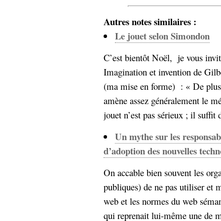
hypomnemata
lecture
management_des_connaissances
Autres notes similaires :
Moteur-
milieu_associé
Le jouet selon Simondon
de-recherche
mémoire
C’est bientôt Noël, je vous invite
ontologie
Imagination et invention de Gil
participation
(ma mise en forme) : « De plus,
Politique
Probabilité
amène assez généralement le mépr
programmation
projet
REST
jouet n’est pas sérieux ; il suffit
prolétarisation
simondon
Social-Network
Un mythe sur les responsabi
stiegler
d’adoption des nouvelles techn
support_numérique
On accable bien souvent les orga
système_d'information
publiques) de ne pas utiliser et 
technologies
technique
travail
relationnelles
web et les normes du web sémant
Web-
qui reprenait lui-même une de me
Web-2.0