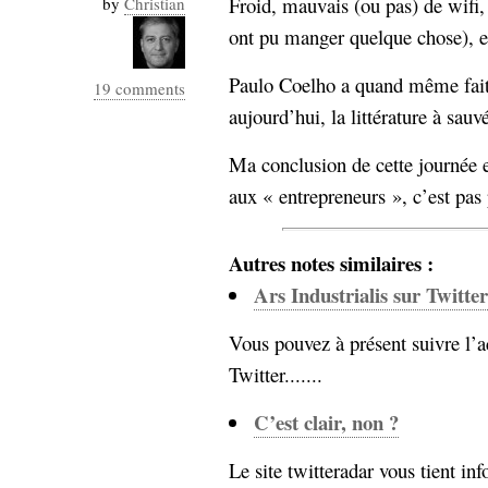
Froid, mauvais (ou pas) de wifi,
by
Christian
Industrialis
ont pu manger quelque chose), et
business_model
cinéma
Paulo Coelho a quand même fait
19 comments
aujourd’hui, la littérature à sauv
Cloud
Ma conclusion de cette journée e
Computing
aux « entrepreneurs », c’est pas 
consulting
contribution
Dataware
Derrida
Digital
Autres notes similaires :
Elections-
Studies
Ars Industrialis sur Twitter
Présidentielles
enregistrement
Vous pouvez à présent suivre l’ac
Entreprise-
Twitter.......
entreprise
2.0
google
C’est clair, non ?
grammatisation
humeur
Le site twitteradar vous tient inf