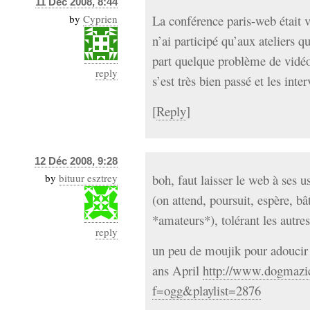
11 Déc 2008, 8:44
by
Cyprien
La conférence paris-web était 
n’ai participé qu’aux ateliers q
part quelque problème de vidéo
reply
s’est très bien passé et les inte
[
Reply
]
12 Déc 2008, 9:28
by
bituur esztrey
boh, faut laisser le web à ses u
(on attend, poursuit, espère, bâ
*amateurs*), tolérant les autre
reply
un peu de moujik pour adoucir et
ans April
http://www.dogmazic
f=ogg&playlist=2876