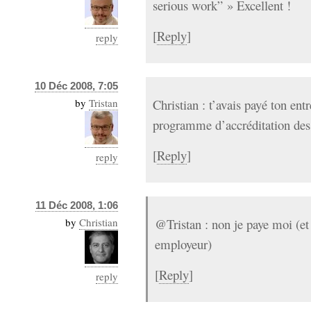
serious work” » Excellent !
[
Reply
]
reply
10 Déc 2008, 7:05
by
Tristan
Christian : t’avais payé ton ent
programme d’accréditation des
[
Reply
]
reply
11 Déc 2008, 1:06
by
Christian
@Tristan : non je paye moi (
employeur)
[
Reply
]
reply