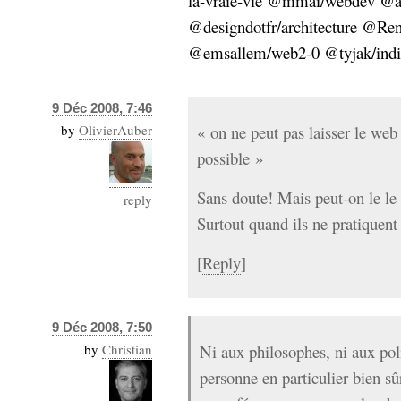
la-vraie-vie @mmai/webdev @ass
Sémantique
@designdotfr/architecture @Ren
@emsallem/web2-0 @tyjak/indivi
économie
écriture
Archives
Archives
9 Déc 2008, 7:46
by
OlivierAuber
« on ne peut pas laisser le web
possible »
Sans doute! Mais peut-on le le
reply
Surtout quand ils ne pratiquen
[
Reply
]
9 Déc 2008, 7:50
by
Christian
Ni aux philosophes, ni aux poli
personne en particulier bien sû