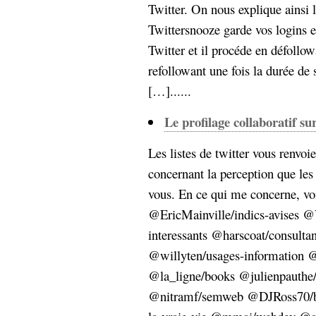
hypomnemata
lecture
Twitter. On nous explique ainsi 
management_des_connaissances
Twittersnooze garde vos logins e
Moteur-
milieu_associé
Twitter et il procéde en défollow
de-recherche
refollowant une fois la durée de
mémoire
ontologie
[…]......
participation
Le profilage collaboratif su
Politique
Probabilité
programmation
projet
Les listes de twitter vous renvoi
REST
prolétarisation
concernant la perception que les 
simondon
Social-Network
vous. En ce qui me concerne, vo
stiegler
@EricMainville/indics-avises @
interessants @harscoat/consultan
support_numérique
système_d'information
@willyten/usages-information @
technologies
technique
@la_ligne/books @julienpauthe/
travail
relationnelles
@nitramf/semweb @DJRoss70/be
Web-
Web-2.0