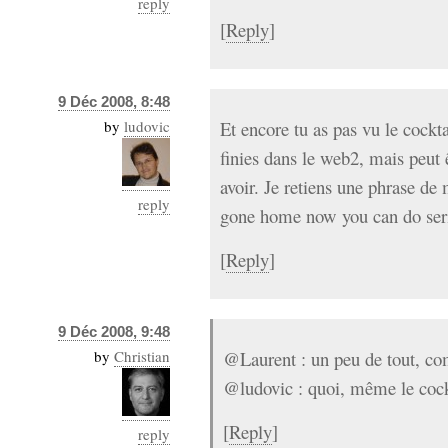
reply
[
Reply
]
9 Déc 2008, 8:48
by
ludovic
Et encore tu as pas vu le cockta
finies dans le web2, mais peut ê
avoir. Je retiens une phrase de
reply
gone home now you can do ser
[
Reply
]
9 Déc 2008, 9:48
by
Christian
@Laurent : un peu de tout, co
@ludovic : quoi, même le cock
[
Reply
]
reply