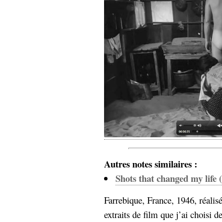
hypomnemata
lecture
management_des_connaissances
Moteur-
milieu_associé
de-recherche
mémoire
ontologie
participation
Politique
Probabilité
programmation
projet
REST
prolétarisation
simondon
Social-Network
stiegler
Autres notes similaires :
support_numérique
système_d'information
Shots that changed my life 
technologies
technique
travail
relationnelles
Farrebique, France, 1946, réalis
Web-
extraits de film que j’ai choisi 
Web-2.0