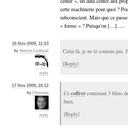
center », un data center aux pro
cette machinerie pour quoi ? Pou
subconscient. Mais que ce passe
« forme » ? Puisqu’on […]......
16 Nov 2009, 11:53
by
Hubert Guillaud
Celui-là, je ne le connais pas.
[
Reply
]
reply
17 Nov 2009, 10:12
coffret
by
Christian
Ce
contenant 3 films d
bien.
[
Reply
]
reply