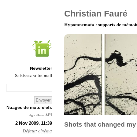
Christian Fauré
Hypomnemata : supports de mémoi
Newsletter
Saisissez votre mail
Nuages de mots-clefs
API
algorithme
Architecture
2 Nov 2009, 11:39
Shots that changed my l
Défaut
:
cinéma
Ars-