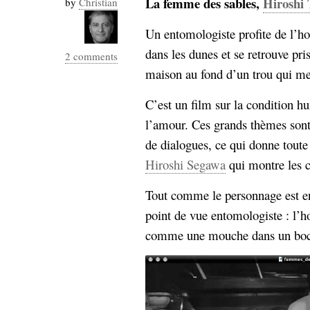
La femme des sables,
Hiroshi 
by
Christian
Industrialis
Un entomologiste profite de l’hos
business_model
cinéma
dans les dunes et se retrouve pr
2 comments
maison au fond d’un trou qui men
Cloud
C’est un film sur la condition hum
Computing
l’amour. Ces grands thèmes sont
consulting
contribution
de dialogues, ce qui donne toute
Dataware
Derrida
Digital
Hiroshi Segawa
qui montre les c
Elections-
Studies
Présidentielles
Tout comme le personnage est en
enregistrement
point de vue entomologiste : l’
comme une mouche dans un boc
Entreprise-
entreprise
2.0
google
grammatisation
humeur