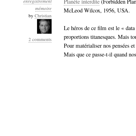
Planète interdite
(Forbidden Plane
enregistrement
Industrialis
mémoire
McLeod Wilcox, 1956, USA.
business_model
by
Christian
cinéma
Le héros de ce film est le « data
Cloud
proportions titanesques. Mais to
2 comments
Pour matérialiser nos pensées et
Computing
Mais que ce passe-t-il quand no
consulting
contribution
Dataware
Derrida
Digital
Elections-
Studies
Présidentielles
enregistrement
Entreprise-
entreprise
2.0
google
grammatisation
humeur