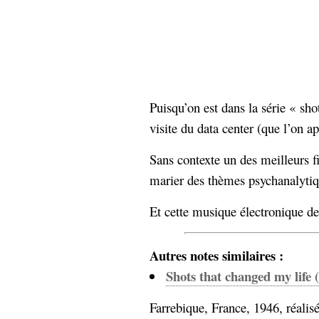
hypomnemata
lecture
management_des_connaissances
Moteur-
milieu_associé
de-recherche
mémoire
ontologie
Puisqu’on est dans la série « shot
participation
Politique
visite du data center (que l’on a
Probabilité
programmation
projet
Sans contexte un des meilleurs fi
REST
prolétarisation
marier des thèmes psychanalytiq
simondon
Social-Network
stiegler
Et cette musique électronique 
support_numérique
système_d'information
Autres notes similaires :
technologies
technique
Shots that changed my life 
travail
relationnelles
Web-
Farrebique, France, 1946, réalis
Web-2.0