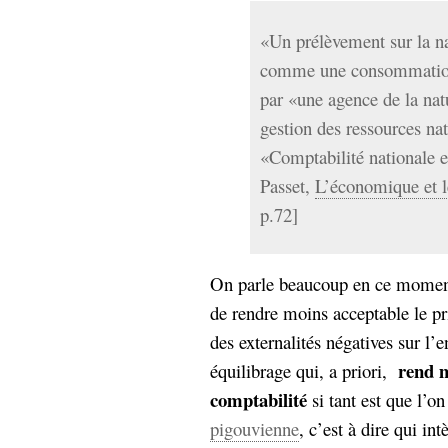
Sémantique
«Un prélèvement sur la na
économie
écriture
comme une consommation 
Archives
par «une agence de la natu
Archives
gestion des ressources na
«Comptabilité nationale e
Passet,
L’économique et l
p.72]
On parle beaucoup en ce momen
de rendre moins acceptable le pr
des externalités négatives sur l
rend m
équilibrage qui, a priori,
comptabilité
si tant est que l’
pigouvienne
, c’est à dire qui in