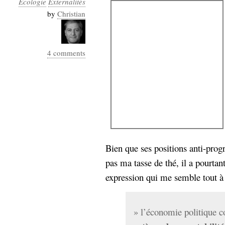
Ecologie
Externalités
Industrialis
by
Christian
business_model
cinéma
4 comments
Cloud
Computing
consulting
contribution
Dataware
Derrida
Digital
Elections-
Studies
Présidentielles
Bien que ses positions anti-progre
enregistrement
pas ma tasse de thé, il a pourtant 
Entreprise-
entreprise
expression qui me semble tout à f
2.0
google
grammatisation
» l’économie politique 
humeur