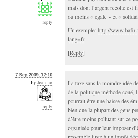
mais dont l’argent recolte est 
ou moins « egale » et « solidai
reply
Un exemple:
http://www.bafu.
lang=fr
[
Reply
]
7 Sep 2009, 12:10
by
Jean-no
La taxe sans la moindre idée de
de la politique méthode coué, l
pourrait être une baisse des ém
reply
bien que la plupart des gens pe
d’être moins polluant sur ce poi
organisée pour leur imposer d’
ressemble juste à un impôt dég