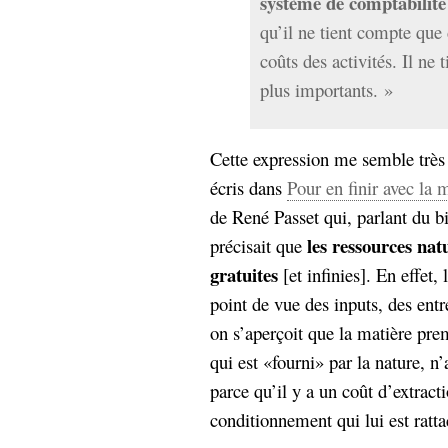
système de comptabilité
hypomnemata
lecture
qu’il ne tient compte que 
management_des_connaissances
Moteur-
coûts des activités. Il ne
milieu_associé
de-recherche
plus importants. »
mémoire
ontologie
participation
Cette expression me semble très j
Politique
Probabilité
écris dans
Pour en finir avec la 
programmation
projet
de René Passet qui, parlant du b
REST
prolétarisation
les ressources na
précisait que
simondon
Social-Network
gratuites
[et infinies]. En effet,
stiegler
point de vue des inputs, des ent
on s’aperçoit que la matière prem
support_numérique
système_d'information
qui est «fourni» par la nature, n’
technologies
technique
parce qu’il y a un coût d’extract
travail
relationnelles
conditionnement qui lui est ratta
Web-
Web-2.0