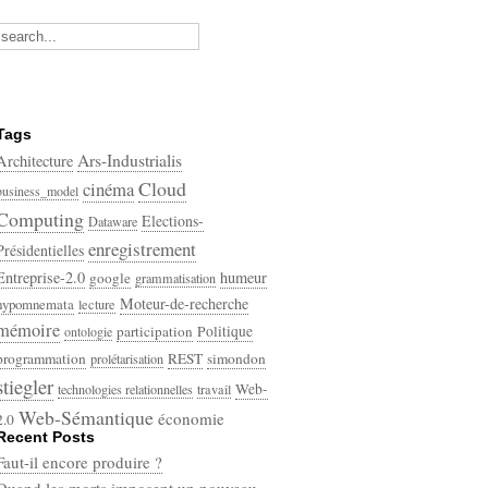
Tags
Ars-Industrialis
Architecture
Cloud
cinéma
business_model
Computing
Elections-
Dataware
enregistrement
Présidentielles
Entreprise-2.0
humeur
google
grammatisation
Moteur-de-recherche
hypomnemata
lecture
mémoire
participation
Politique
ontologie
programmation
REST
simondon
prolétarisation
stiegler
Web-
technologies relationnelles
travail
Web-Sémantique
économie
2.0
Recent Posts
écriture
Faut-il encore produire ?