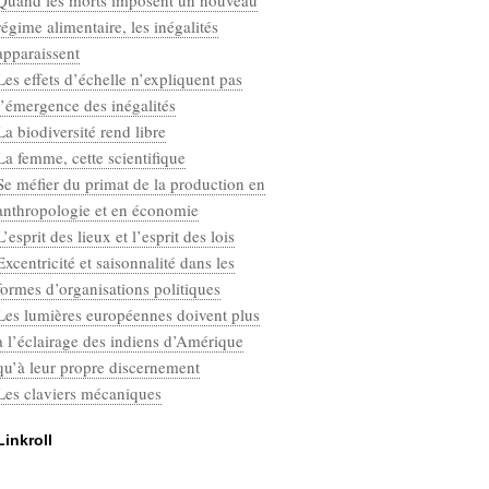
Quand les morts imposent un nouveau
Categories
régime alimentaire, les inégalités
Défaut
apparaissent
Les effets d’échelle n’expliquent pas
l’émergence des inégalités
La biodiversité rend libre
La femme, cette scientifique
Se méfier du primat de la production en
anthropologie et en économie
L’esprit des lieux et l’esprit des lois
Excentricité et saisonnalité dans les
formes d’organisations politiques
Les lumières européennes doivent plus
à l’éclairage des indiens d’Amérique
qu’à leur propre discernement
Les claviers mécaniques
Linkroll