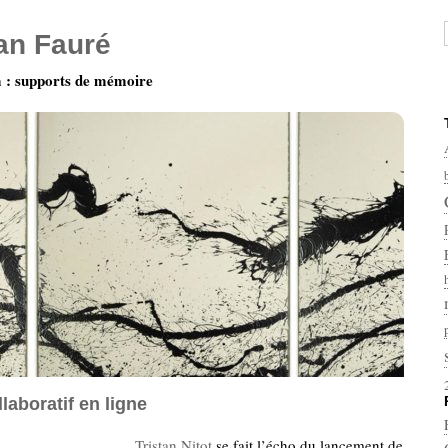
ian Fauré
: supports de mémoire
laboratif en ligne
Tristan Nitot
se fait l’écho du lancement de