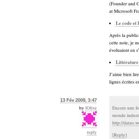
hypomnemata
lecture
(Founder and C
at Microsoft F
management_des_connaissances
Moteur-
milieu_associé
Le code et 
de-recherche
mémoire
Après la public
ontologie
cette note, je 
participation
évoluaient en s
Politique
Probabilité
Littérature
programmation
projet
REST
prolétarisation
J’aime bien lir
simondon
Social-Network
lignes écrites e
stiegler
13 Fév 2009, 3:47
support_numérique
by
lOlive
Encore une foi
système_d'information
monde industr
technologies
technique
http://datao.
travail
relationnelles
Web-
reply
[
Reply
]
Web-2.0