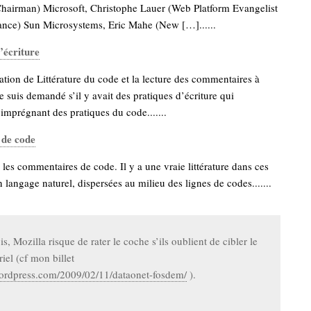
hairman) Microsoft, Christophe Lauer (Web Platform Evangelist
rance) Sun Microsystems, Eric Mahe (New […]......
l’écriture
ation de Littérature du code et la lecture des commentaires à
me suis demandé s’il y avait des pratiques d’écriture qui
’imprégnant des pratiques du code.......
 de code
e les commentaires de code. Il y a une vraie littérature dans ces
n langage naturel, dispersées au milieu des lignes de codes.......
s, Mozilla risque de rater le coche s’ils oublient de cibler le
iel (cf mon billet
wordpress.com/2009/02/11/dataonet-fosdem/
).