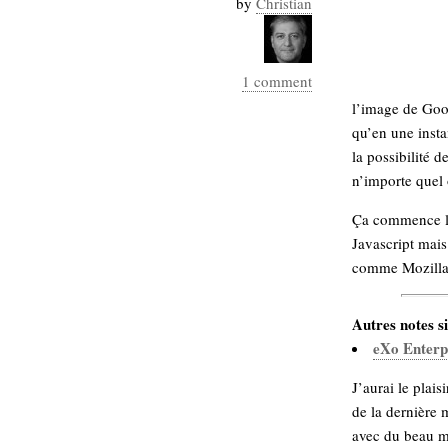
by
Christian
Industrialis
business_model
cinéma
1 comment
l’image de Goog
Cloud
qu’en une insta
Computing
la possibilité
n’importe quel
consulting
contribution
Ça commence l
Dataware
Derrida
Digital
Javascript mais 
Elections-
Studies
comme Mozilla
Présidentielles
enregistrement
Autres notes si
Entreprise-
eXo Enter
entreprise
2.0
google
J’aurai le plais
grammatisation
de la dernière 
humeur
avec du beau mo