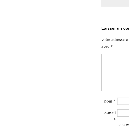
Sémantique
économie
écriture
Archives
Laisser un c
Archives
votre adresse e
avec
*
nom
*
e-mail
*
site 