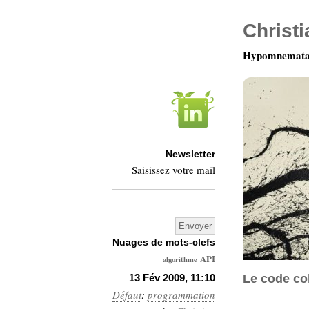
Christ
Hypomnemata 
Newsletter
Saisissez votre mail
Nuages de mots-clefs
API
algorithme
Architecture
13 Fév 2009, 11:10
Le code col
Défaut
:
programmation
Ars-