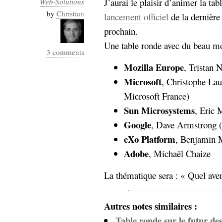
J’aurai le plaisir d’animer la tab
Web-Solutions
Industrialis
by
Christian
lancement officiel
de la dernière
business_model
prochain.
cinéma
Une table ronde avec du beau mo
3 comments
Cloud
Mozilla Europe
, Tristan 
Computing
Microsoft
, Christophe Lau
Microsoft France)
consulting
contribution
Sun Microsystems
, Eric
Dataware
Derrida
Digital
Elections-
Google
, Dave Armstrong 
Studies
Présidentielles
eXo Platform
, Benjamin M
enregistrement
Adobe
, Michaël Chaize
Entreprise-
entreprise
La thématique sera : « Quel aven
2.0
google
grammatisation
Autres notes similaires :
humeur
Table ronde sur le futur de