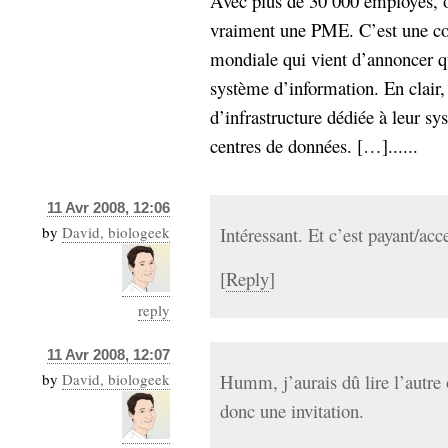
Avec plus de 30 000 employés, o
Sémantique
vraiment une PME. C’est une co
mondiale qui vient d’annoncer qu
économie
écriture
système d’information. En clair, 
Archives
d’infrastructure dédiée à leur sy
Archives
centres de données. […]......
11 Avr 2008, 12:06
by
David, biologeek
Intéressant. Et c’est payant/acc
[
Reply
]
reply
11 Avr 2008, 12:07
by
David, biologeek
Humm, j’aurais dû lire l’autre 
donc une invitation.