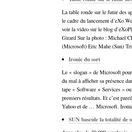
hypomnemata
lecture
management_des_connaissances
La table ronde sur le futur des a
Moteur-
milieu_associé
le cadre du lancement d’eXo We
de-recherche
voir la video sur le blog d’eXoP
mémoire
ontologie
Girard Sur la photo : Michael C
participation
(Microsoft) Eric Mahe (Sun) Tri
Politique
Probabilité
Ironie du sort
programmation
projet
REST
prolétarisation
Le « slogan » de Microsoft pour 
simondon
Social-Network
du mal à afficher sa présence d
stiegler
tape « Software + Services » ou
premiers résultats. Et c’est pare
support_numérique
système_d'information
Yahoo et de … Microsoft. Ironie 
technologies
technique
travail
relationnelles
SUN bascule la totalité de 
Web-
Web-2.0