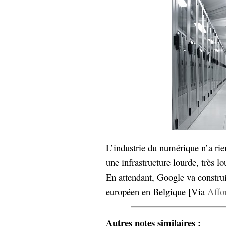
hypomnemata
lecture
management_des_connaissances
Moteur-
milieu_associé
de-recherche
mémoire
ontologie
participation
Politique
Probabilité
programmation
projet
REST
prolétarisation
simondon
Social-Network
stiegler
L’industrie du numérique n’a rien
une infrastructure lourde, très lo
support_numérique
En attendant, Google va construi
système_d'information
technologies
européen en Belgique [Via
Affo
technique
travail
relationnelles
Web-
Web-2.0
Autres notes similaires :