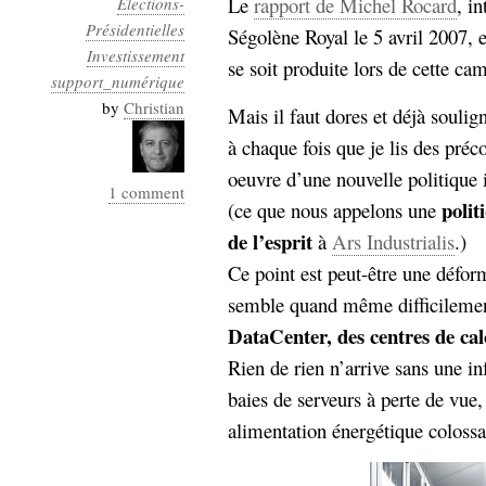
Le
rapport de Michel Rocard
, i
Elections-
Industrialis
Présidentielles
Ségolène Royal le 5 avril 2007, e
Investissement
business_model
se soit produite lors de cette ca
cinéma
support_numérique
by
Christian
Mais il faut dores et déjà soulig
Cloud
à chaque fois que je lis des préco
Computing
oeuvre d’une nouvelle politique 
1 comment
polit
(ce que nous appelons une
consulting
contribution
de l’esprit
à
Ars Industrialis
.)
Dataware
Derrida
Digital
Elections-
Ce point est peut-être une défor
Studies
Présidentielles
semble quand même difficilemen
enregistrement
DataCenter, des centres de cal
Rien de rien n’arrive sans une in
Entreprise-
entreprise
baies de serveurs à perte de vue,
2.0
google
alimentation énergétique colossa
grammatisation
humeur