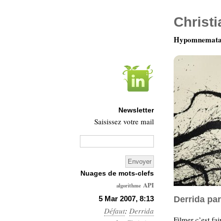
Christ
Hypomnemata 
Newsletter
Saisissez votre mail
Nuages de mots-clefs
API
algorithme
Architecture
5 Mar 2007, 8:13
Derrida par
Défaut
:
Derrida
Ars-
Filmer c’est fa