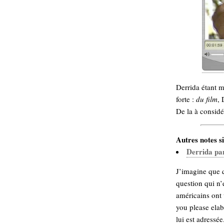
hypomnemata
lecture
management_des_connaissances
Moteur-
milieu_associé
de-recherche
mémoire
ontologie
participation
Derrida étant m
Politique
Probabilité
forte :
du film
, 
programmation
projet
De la à considé
REST
prolétarisation
simondon
Social-Network
Autres notes si
stiegler
Derrida par
support_numérique
J’imagine que q
système_d'information
question qui n
technologies
technique
américains ont 
travail
relationnelles
you please elab
Web-
Web-2.0
lui est adressée..