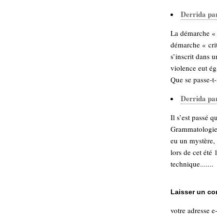
Sémantique
Derrida par
économie
écriture
La démarche « d
démarche « crit
Archives
Archives
s’inscrit dans 
violence eut ég
Que se passe-t-il
Derrida par
Il s’est passé 
Grammatologie e
eu un mystère, 
lors de cet été
technique.......
Laisser un c
votre adresse e