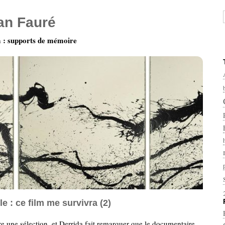
ian Fauré
: supports de mémoire
le : ce film me survivra (2)
ire une sélection, et Derrida fait remarquer que le documentaire