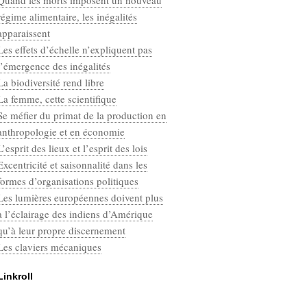
Quand les morts imposent un nouveau
Categories
régime alimentaire, les inégalités
Défaut
apparaissent
Les effets d’échelle n’expliquent pas
l’émergence des inégalités
La biodiversité rend libre
La femme, cette scientifique
Se méfier du primat de la production en
anthropologie et en économie
L’esprit des lieux et l’esprit des lois
Excentricité et saisonnalité dans les
formes d’organisations politiques
Les lumières européennes doivent plus
à l’éclairage des indiens d’Amérique
qu’à leur propre discernement
Les claviers mécaniques
Linkroll