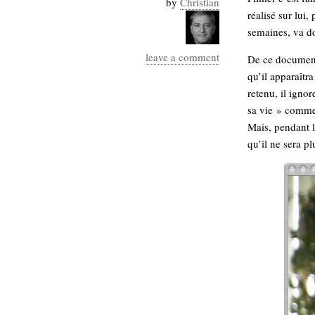
by
Christian
Industrialis
réalisé sur lui
semaines, va do
business_model
cinéma
leave a comment
De ce documenta
qu’il apparaîtr
Cloud
retenu, il ignor
Computing
sa vie » comme
Mais, pendant l
consulting
contribution
qu’il ne sera pl
Dataware
Derrida
Digital
Elections-
Studies
Présidentielles
enregistrement
Entreprise-
entreprise
2.0
google
grammatisation
humeur