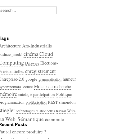
Tags
Ars-Industrialis
Architecture
Cloud
cinéma
business_model
Computing
Elections-
Dataware
enregistrement
Présidentielles
Entreprise-2.0
humeur
google
grammatisation
Moteur-de-recherche
hypomnemata
lecture
mémoire
participation
Politique
ontologie
programmation
REST
simondon
prolétarisation
stiegler
Web-
technologies relationnelles
travail
Web-Sémantique
économie
2.0
Recent Posts
écriture
Faut-il encore produire ?