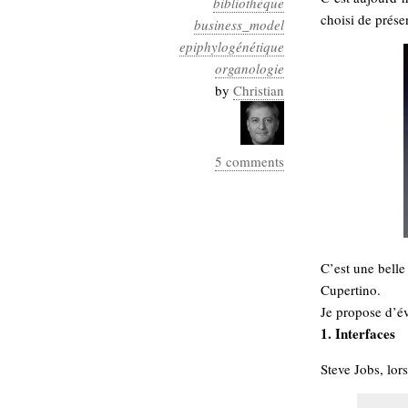
bibliothèque
Industrialis
choisi de prése
business_model
epiphylogénétique
business_model
cinéma
organologie
by
Christian
Cloud
Computing
5 comments
consulting
contribution
Dataware
Derrida
Digital
Elections-
Studies
Présidentielles
C’est une belle 
enregistrement
Cupertino.
Entreprise-
Je propose d’é
entreprise
1. Interfaces
2.0
google
grammatisation
Steve Jobs, lors
humeur