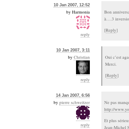
10 Jan 2007, 12:52
by
Harmonia
Bon anniversa
à….3 inversio
[
Reply
]
reply
10 Jan 2007, 3:11
by
Christian
Oui c’est aga
Merci.
[
Reply
]
reply
14 Jan 2007, 6:56
by
pierre schweitzer
Ne pas manqu
http://www.
Et plus sérieu
reply
Jean-Michel S