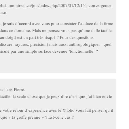
.ebsi.umontreal.ca/jms/index.php/2007/01/12/151-convergence-
isse
e, je suis d’accord avec vous pour constater l’audace de la firme
dans ce domaine. Mais ne pensez vous pas qu’une dalle tactile
u doigt) est un pari très risqué ? Pour des questions
lissure, rayures, précision) mais aussi anthropologiques : quel
éhiculé par une simple surface devenue ‘fonctionnelle’ ?
s liens Pierre.
tactile, la seule chose que je peux dire c’est que j’ai bien envie
e votre retour d’expérience avec le @folio vous fait penser qu’il
 que « la greffe prenne » ? Est-ce le cas ?