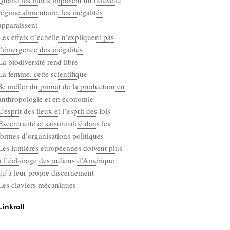
Quand les morts imposent un nouveau
Categories
régime alimentaire, les inégalités
Défaut
apparaissent
Les effets d’échelle n’expliquent pas
l’émergence des inégalités
La biodiversité rend libre
La femme, cette scientifique
Se méfier du primat de la production en
anthropologie et en économie
L’esprit des lieux et l’esprit des lois
Excentricité et saisonnalité dans les
formes d’organisations politiques
Les lumières européennes doivent plus
à l’éclairage des indiens d’Amérique
qu’à leur propre discernement
Les claviers mécaniques
Linkroll