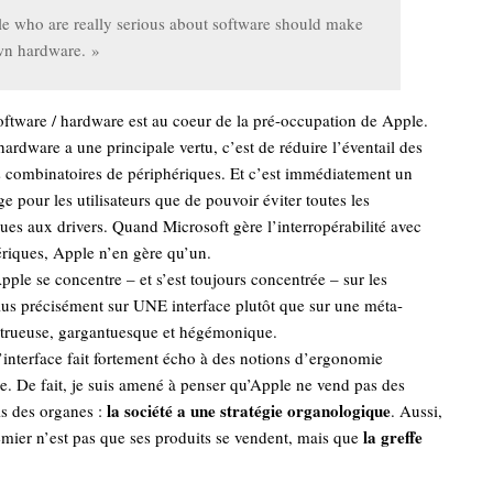
e who are really serious about software should make
wn hardware. »
software / hardware est au coeur de la pré-occupation de Apple.
hardware a une principale vertu, c’est de réduire l’éventail des
s combinatoires de périphériques. Et c’est immédiatement un
e pour les utilisateurs que de pouvoir éviter toutes les
es aux drivers. Quand Microsoft gère l’interropérabilité avec
ériques, Apple n’en gère qu’un.
Apple se concentre – et s’est toujours concentrée – sur les
plus précisément sur UNE interface plutôt que sur une méta-
strueuse, gargantuesque et hégémonique.
’interface fait fortement écho à des notions d’ergonomie
. De fait, je suis amené à penser qu’Apple ne vend pas des
la société a une stratégie organologique
is des organes :
. Aussi,
la greffe
emier n’est pas que ses produits se vendent, mais que