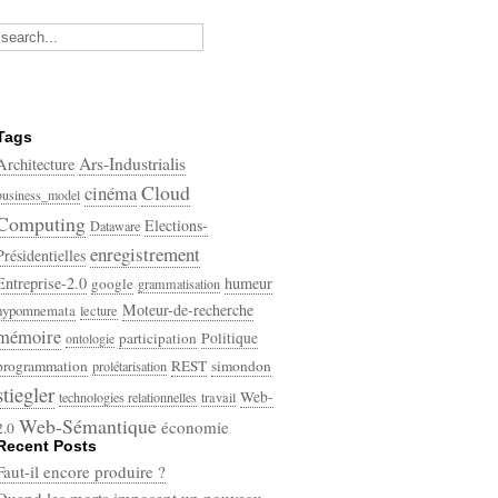
Tags
Ars-Industrialis
Architecture
Cloud
cinéma
business_model
Computing
Elections-
Dataware
enregistrement
Présidentielles
Entreprise-2.0
humeur
google
grammatisation
Moteur-de-recherche
hypomnemata
lecture
mémoire
participation
Politique
ontologie
programmation
REST
simondon
prolétarisation
stiegler
Web-
technologies relationnelles
travail
Web-Sémantique
économie
2.0
Recent Posts
écriture
Faut-il encore produire ?