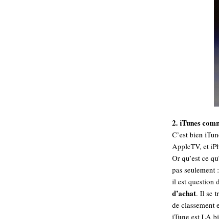
Sémantique
économie
écriture
Archives
Archives
2. iTunes com
C’est bien iTun
AppleTV, et iP
Or qu’est ce qu
pas seulement :
il est question
d’achat
. Il se
de classement e
iTune est LA b