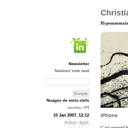
Christ
Hypomnemata 
Newsletter
Saisissez votre mail
Nuages de mots-clefs
API
algorithme
Architecture
10 Jan 2007, 12:12
iPhone
Défaut
:
Ars-
Apple
C’est aujourd’h