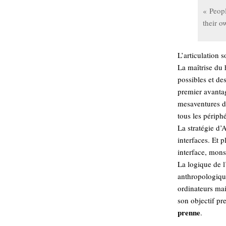
hypomnemata
lecture
« Peopl
management_des_connaissances
their o
Moteur-
milieu_associé
de-recherche
L’articulation 
mémoire
ontologie
La maîtrise du 
participation
possibles et de
Politique
premier avantag
Probabilité
programmation
mesaventures du
projet
REST
tous les périph
prolétarisation
La stratégie d’
simondon
Social-Network
interfaces. Et 
stiegler
interface, mon
La logique de l
support_numérique
anthropologique
système_d'information
ordinateurs ma
technologies
technique
son objectif pr
travail
relationnelles
prenne
.
Web-
Web-2.0