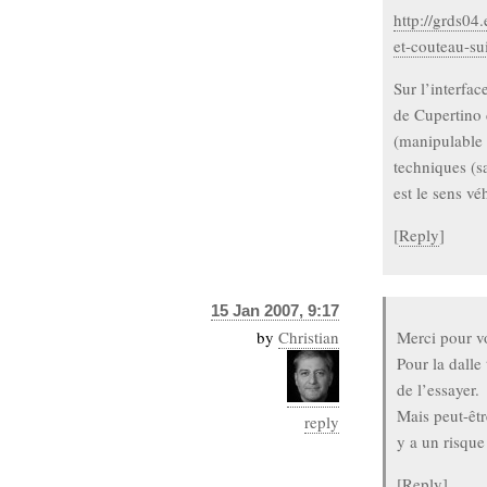
http://grds04
et-couteau-su
Sur l’interfac
de Cupertino 
(manipulable a
techniques (sa
est le sens v
[
Reply
]
15 Jan 2007, 9:17
by
Christian
Merci pour vo
Pour la dalle 
de l’essayer.
Mais peut-êtr
reply
y a un risque
[
Reply
]