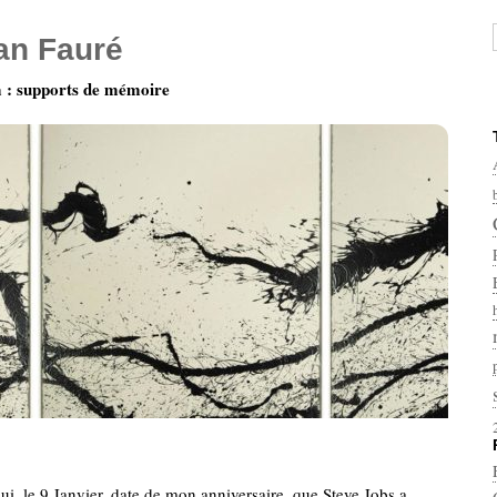
ian Fauré
: supports de mémoire
ui, le 9 Janvier, date de mon anniversaire, que Steve Jobs a