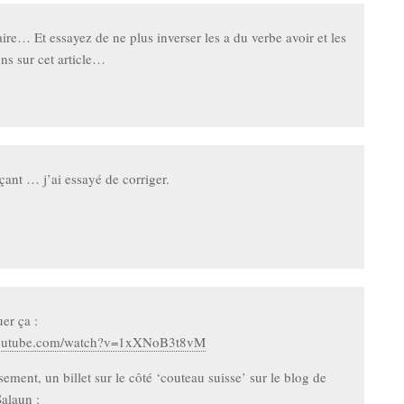
ire… Et essayez de ne plus inverser les a du verbe avoir et les
ns sur cet article…
çant … j’ai essayé de corriger.
er ça :
youtube.com/watch?v=1xXNoB3t8vM
sement, un billet sur le côté ‘couteau suisse’ sur le blog de
alaun :