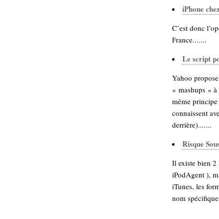
iPhone che
C’est donc l’op
France.......
Le script p
Yahoo propose à
« mashups » à 
même principe e
connaissent av
derrière).......
Risque Sous
Il existe bien 
iPodAgent ), ma
iTunes, les for
nom spécifiques 