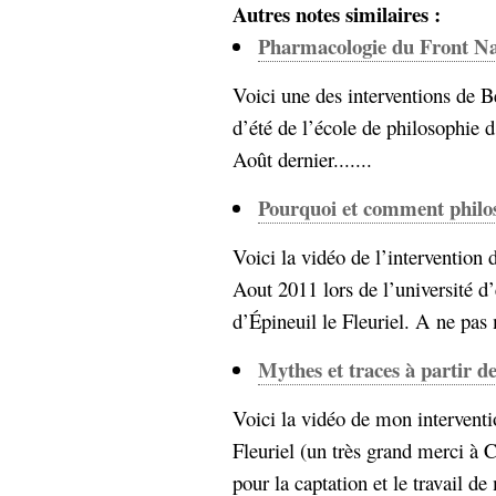
hypomnemata
lecture
Autres notes similaires :
management_des_connaissances
Pharmacologie du Front Na
Moteur-
milieu_associé
Voici une des interventions de B
de-recherche
d’été de l’école de philosophie d
mémoire
ontologie
Août dernier.......
participation
Politique
Probabilité
Pourquoi et comment philo
programmation
projet
REST
Voici la vidéo de l’intervention 
prolétarisation
simondon
Aout 2011 lors de l’université d’
Social-Network
stiegler
d’Épineuil le Fleuriel. A ne pas 
Mythes et traces à partir d
support_numérique
système_d'information
Voici la vidéo de mon interventi
technologies
technique
travail
relationnelles
Fleuriel (un très grand merci à 
Web-
pour la captation et le travail de
Web-2.0