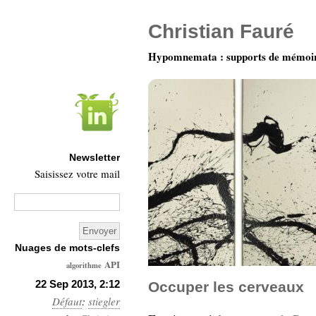
Christian Fauré
Hypomnemata : supports de mémoi
Newsletter
Saisissez votre mail
Nuages de mots-clefs
API
algorithme
Architecture
22 Sep 2013, 2:12
Occuper les cerveaux
Défaut
:
stiegler
Ars-