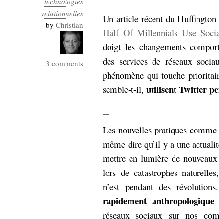
technologies
Industrialis
relationnelles
Un article récent du Huffington 
business_model
by
Christian
Half
Of
Millennials
Use
Soci
cinéma
doigt les changements comporte
Cloud
des services de réseaux sociau
3 comments
phénomène qui touche prioritai
Computing
utilisent Twitter p
semble-t-il,
consulting
contribution
Dataware
Derrida
Digital
Elections-
Studies
Les nouvelles pratiques comme 
Présidentielles
même dire qu’il y a une actualit
enregistrement
mettre en lumière de nouveaux u
Entreprise-
entreprise
lors de catastrophes naturelle
2.0
google
n’est pendant des révolutio
grammatisation
rapidement anthropologique
:
humeur
réseaux sociaux sur nos com