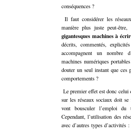
hypomnemata
lecture
conséquences ?
management_des_connaissances
Moteur-
Il faut considérer les réseau
milieu_associé
de-recherche
manière plus juste peut-êtr
mémoire
gigantesques machines à écrir
ontologie
décrits, commentés, explicité
participation
Politique
accompagnent un nombre d’i
Probabilité
programmation
machines numériques portables 
projet
REST
prolétarisation
douter un seul instant que ces p
simondon
Social-Network
comportements ?
stiegler
Le premier effet est donc celui
support_numérique
sur les réseaux sociaux doit se
système_d'information
vont bousculer l’emploi du 
technologies
technique
Cependant, l’utilisation des ré
travail
relationnelles
Web-
avec d’autres types d’activités
Web-2.0