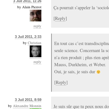
3 Juil 2011, 11:26
by
Alain Pierrot
Ça pourrait s’appeler la ‘sociol
[
Reply
]
reply
3 Juil 2011, 2:33
by
Christian
En tout cas c’est transdisciplin
seule science. Concernant la soc
n’a rien produit ; plus rien apr
reply
Mauss, Durkheim, et Weber.
Oui, je sais, je suis dur
[
Reply
]
3 Juil 2011, 8:59
by
Alexandre Monnin
Je suis sûr que tu peux nous d