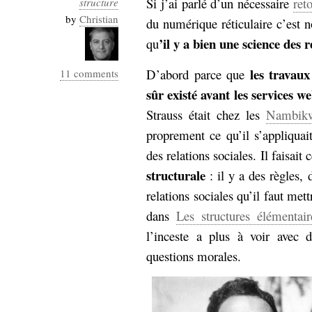
Si j’ai parlé d’un nécessaire
ret
structure
Industrialis
by
Christian
du numérique réticulaire c’est 
business_model
’il y a bien une science des 
qu
cinéma
les travaux
D’abord parce que
11 comments
Cloud
sûr existé avant les services w
Computing
Strauss était chez les
Nambikw
proprement ce qu’il s’appliquai
consulting
contribution
des relations sociales. Il faisait 
Dataware
Derrida
Digital
Elections-
structurale
: il y a des règles, 
Studies
Présidentielles
relations sociales qu’il faut me
enregistrement
dans
Les structures élémentai
l’inceste a plus à voir avec d
Entreprise-
entreprise
questions morales.
2.0
google
grammatisation
humeur