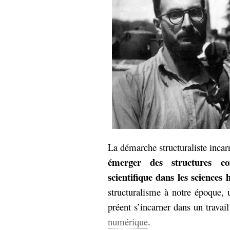
hypomnemata
lecture
management_des_connaissances
Moteur-
milieu_associé
de-recherche
mémoire
ontologie
participation
Politique
Probabilité
programmation
projet
REST
prolétarisation
simondon
Social-Network
stiegler
La démarche structuraliste inca
émerger des structures c
support_numérique
scientifique dans les sciences
système_d'information
structuralisme à notre époque, 
technologies
technique
travail
préent s’incarner dans un travai
relationnelles
Web-
numérique
.
Web-2.0