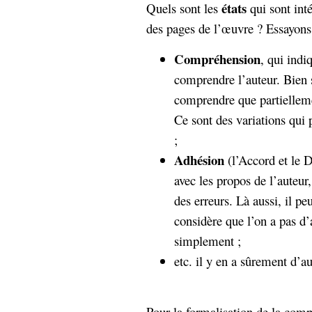
hypomnemata
lecture
états
Quels sont les
qui sont int
management_des_connaissances
des pages de l’œuvre ? Essayons 
Moteur-
milieu_associé
Compréhension
, qui indi
de-recherche
comprendre l’auteur. Bien 
mémoire
ontologie
comprendre que partielle
participation
Ce sont des variations qui p
Politique
Probabilité
;
programmation
projet
Adhésion
(l’Accord et le 
REST
prolétarisation
simondon
avec les propos de l’auteur
Social-Network
stiegler
des erreurs. Là aussi, il peu
considère que l’on a pas d’
support_numérique
simplement ;
système_d'information
etc. il y en a sûrement d’au
technologies
technique
travail
relationnelles
Web-
Web-2.0
Pour la formalisation de la compr