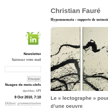
Christian Fauré
Hypomnemata : supports de mémoi
Newsletter
Saisissez votre mail
Nuages de mots-clefs
API
algorithme
Architecture
9 Oct 2010, 7:10
Le « lectographe » pour
Défaut
:
grammatisation
Ars-
d’une oeuvre