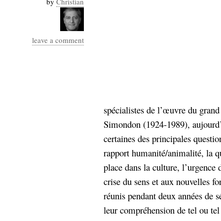
by
Christian
Industrialis
business_model
cinéma
leave a comment
Cloud
Computing
consulting
contribution
spécialistes de l’œuvre du grand
Dataware
Derrida
Digital
Elections-
Simondon (1924-1989), aujourd’
Studies
Présidentielles
certaines des principales questio
enregistrement
rapport humanité/animalité, la q
place dans la culture, l’urgence
Entreprise-
entreprise
crise du sens et aux nouvelles for
2.0
google
réunis pendant deux années de sé
grammatisation
leur compréhension de tel ou te
humeur