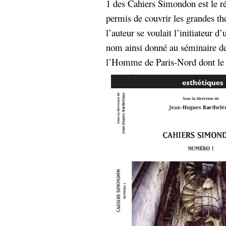
1 des Cahiers Simondon est le ré
hypomnemata
lecture
permis de couvrir les grandes t
management_des_connaissances
Moteur-
l’auteur se voulait l’initiateur 
milieu_associé
de-recherche
nom ainsi donné au séminaire d
mémoire
l’Homme de Paris-Nord dont le pr
ontologie
participation
Politique
Probabilité
programmation
projet
REST
prolétarisation
simondon
Social-Network
stiegler
support_numérique
système_d'information
technologies
technique
travail
relationnelles
Web-
Web-2.0