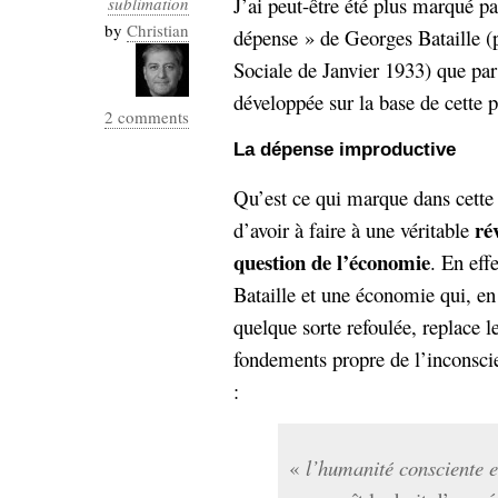
J’ai peut-être été plus marqué pa
sublimation
Industrialis
by
Christian
dépense » de Georges Bataille (p
business_model
Sociale de Janvier 1933) que pa
cinéma
développée sur la base de cette 
2 comments
Cloud
La dépense improductive
Computing
Qu’est ce qui marque dans cette 
consulting
contribution
ré
d’avoir à faire à une véritable
Dataware
Derrida
Digital
question de l’économie
. En eff
Elections-
Studies
Bataille et une économie qui, en
Présidentielles
quelque sorte refoulée, replace 
enregistrement
fondements propre de l’inconscien
Entreprise-
entreprise
:
2.0
google
grammatisation
«
l’humanité consciente e
humeur