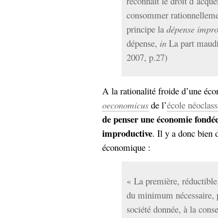
reconnaît le droit d’acqué
hypomnemata
lecture
consommer rationnellemen
management_des_connaissances
Moteur-
principe la
dépense impro
milieu_associé
de-recherche
dépense,
in
La part maudi
mémoire
2007, p.27)
ontologie
participation
Politique
Probabilité
A la rationalité froide d’une éc
programmation
projet
oeconomicus
de l’
école néoclass
REST
prolétarisation
de penser une économie fondée
simondon
Social-Network
improductive
. Il y a donc bien 
stiegler
économique :
support_numérique
système_d'information
« La première, réductible,
technologies
technique
du minimum nécessaire, p
travail
relationnelles
Web-
société donnée, à la conse
Web-2.0