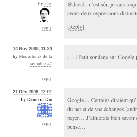
by
alex
@david : c’est sûr, je vais touj
avons deux expressions distinc
[
Reply
]
reply
14 Nov 2008, 11:24
by
Mes articles de la
[…] Petit sondage sur Google 
semaine #7
reply
21 Déc 2008, 12:01
by
Demo or Die
Google… Certains diraient qu’i
du net et de vos échanges (androi
payer… J’aimerais bien savoir 
reply
pense…