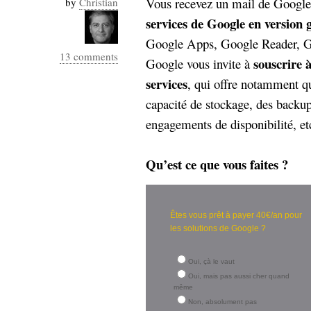
Vous recevez un mail de Google
by
Christian
Industrialis
services de Google en version g
business_model
Google Apps, Google Reader, Go
cinéma
13 comments
souscrire 
Google vous invite à
Cloud
services
, qui offre notamment q
capacité de stockage, des backup
Computing
engagements de disponibilité, et
consulting
contribution
Dataware
Derrida
Digital
Qu’est ce que vous faites ?
Elections-
Studies
Présidentielles
enregistrement
Êtes vous prêt à payer 40€/an pour
les solutions de Google ?
Entreprise-
entreprise
2.0
google
Oui, çà le vaut
Oui, mais pas aussi cher quand
grammatisation
même
humeur
Non, absolument pas