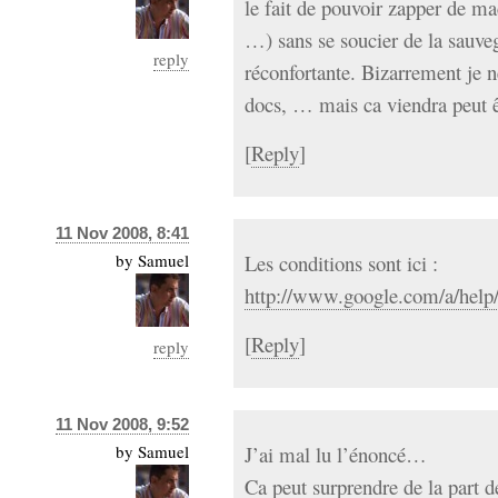
le fait de pouvoir zapper de mac
…) sans se soucier de la sauveg
reply
réconfortante. Bizarrement je 
docs, … mais ca viendra peut 
[
Reply
]
11 Nov 2008, 8:41
by
Samuel
Les conditions sont ici :
http://www.google.com/a/help/
[
Reply
]
reply
11 Nov 2008, 9:52
by
Samuel
J’ai mal lu l’énoncé…
Ca peut surprendre de la part d