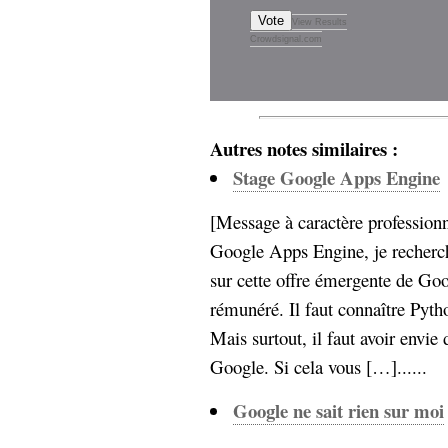
hypomnemata
lecture
Vote
View Results
management_des_connaissances
Crowdsignal.com
Moteur-
milieu_associé
de-recherche
mémoire
ontologie
Autres notes similaires :
participation
Stage Google Apps Engine
Politique
Probabilité
programmation
projet
[Message à caractère professionn
REST
prolétarisation
Google Apps Engine, je recherch
simondon
Social-Network
sur cette offre émergente de Goo
stiegler
rémunéré. Il faut connaître Pytho
support_numérique
Mais surtout, il faut avoir envie
système_d'information
Google. Si cela vous […]......
technologies
technique
travail
relationnelles
Google ne sait rien sur moi
Web-
Web-2.0