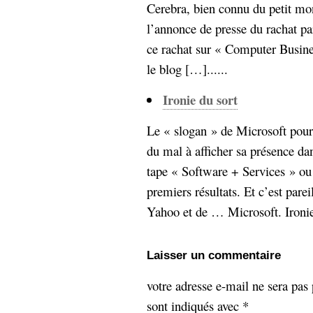
hypomnemata
lecture
Cerebra, bien connu du petit mo
management_des_connaissances
l’annonce de presse du rachat p
Moteur-
milieu_associé
ce rachat sur « Computer Busin
de-recherche
le blog […]......
mémoire
ontologie
Ironie du sort
participation
Politique
Probabilité
Le « slogan » de Microsoft pour 
programmation
projet
du mal à afficher sa présence d
REST
prolétarisation
tape « Software + Services » ou
simondon
Social-Network
premiers résultats. Et c’est pare
stiegler
Yahoo et de … Microsoft. Ironie 
support_numérique
système_d'information
Laisser un commentaire
technologies
technique
travail
relationnelles
votre adresse e-mail ne sera pas 
Web-
Web-2.0
sont indiqués avec
*