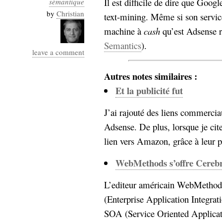
Il est difficile de dire que Googl
sémantique
Industrialis
by
Christian
text-mining. Même si son service 
business_model
machine à
cash
qu’est Adsense r
cinéma
Semantics
).
leave a comment
Cloud
Autres notes similaires :
Computing
Et la publicité fut
consulting
contribution
Dataware
Derrida
J’ai rajouté des liens commercia
Digital
Elections-
Studies
Adsense. De plus, lorsque je cit
Présidentielles
lien vers Amazon, grâce à leur p
enregistrement
WebMethods s’offre Cereb
Entreprise-
entreprise
L’editeur américain WebMethods
2.0
google
(Enterprise Application Integrat
grammatisation
humeur
SOA (Service Oriented Applicatio