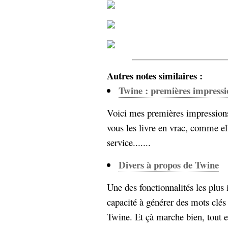
hypomnemata
lecture
management_des_connaissances
Moteur-
milieu_associé
de-recherche
mémoire
ontologie
Autres notes similaires :
participation
Twine : premières impressi
Politique
Probabilité
programmation
projet
Voici mes premières impressions
REST
prolétarisation
vous les livre en vrac, comme e
simondon
Social-Network
service.......
stiegler
Divers à propos de Twine
support_numérique
système_d'information
Une des fonctionnalités les plus 
technologies
technique
capacité à générer des mots clés
travail
relationnelles
Twine. Et çà marche bien, tout en 
Web-
Web-2.0