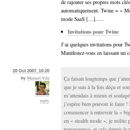
de rajouter ses propres mots clé
Sémantique
automatiquement. Twine = « M
économie
mode SaaS […]......
écriture
Archives
Invitations pour Twine
Archives
J’ai quelques invitations pour T
Manifestez-vous en laissant un c
20 Oct 2007, 10:20
by
Manuel Vila
Ça faisait longtemps que j’atten
que je suis à la fois déçu et 
m’attendais à mieux et soulagé 
reply
j’espère bien pouvoir le faire !
commencer à entrevoir la « big 
en « stealth mode », je milit
transparence, et cela depuis le 