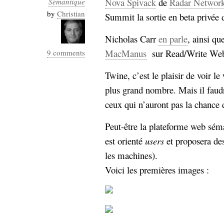
Nova Spivack
de
Radar Networ
Sémantique
Industrialis
by
Christian
Summit la sortie en beta privée
business_model
cinéma
Nicholas Carr
en parle
, ainsi qu
MacManus
sur Read/Write Web.
9 comments
Cloud
Twine, c’est le plaisir de voir l
Computing
plus grand nombre. Mais il faud
consulting
contribution
ceux qui n’auront pas la chance d
Dataware
Derrida
Digital
Elections-
Peut-être la plateforme web séma
Studies
Présidentielles
est orienté
users
et proposera des
enregistrement
les machines).
Voici les premières images :
Entreprise-
entreprise
2.0
google
grammatisation
humeur