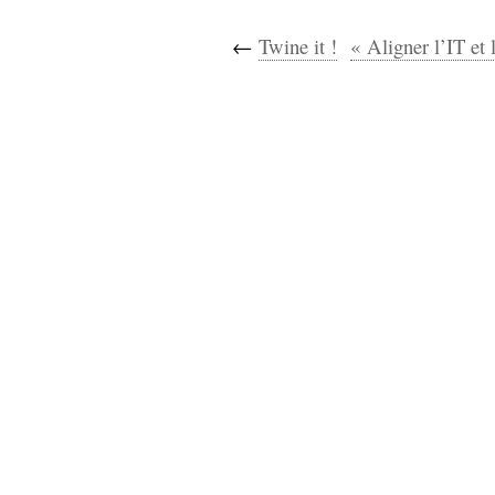
←
Twine it !
« Aligner l’IT et 