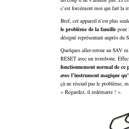
hypomnemata
lecture
c’est forcément moi qui fait la 
management_des_connaissances
Moteur-
milieu_associé
Bref, cet appareil n’est plus se
de-recherche
le problème de la famille
pour l
mémoire
ontologie
désigné représentant auprès d
participation
Quelques aller-retour au SAV m’a
Politique
Probabilité
RESET avec un trombone. Effe
programmation
projet
fonctionnement normal de ce 
REST
prolétarisation
simondon
avec l’instrument magique qu’
Social-Network
stiegler
çà ne résoud pas le problème, m
« Regardez, il redémarre ! ».
support_numérique
système_d'information
technologies
technique
travail
relationnelles
Web-
Web-2.0