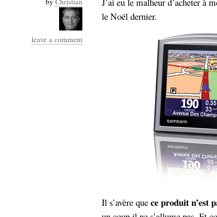
J’ai eu le malheur d’acheter à
by
Christian
Industrialis
le Noël dernier.
business_model
cinéma
leave a comment
Cloud
Computing
consulting
contribution
Dataware
Derrida
Digital
Elections-
Studies
Présidentielles
enregistrement
Entreprise-
entreprise
2.0
google
grammatisation
ce produit n’est p
Il s’avère que
humeur
un coup il ne s’allume pas. Et c