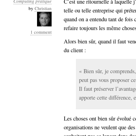
C’est une ritournelle à laquelle
Computing
pratique
Industrialis
by
Christian
telle ou telle entreprise qui prét
business_model
quand on a entendu tant de fois ce
cinéma
refaire toujours les même chose
1 comment
Cloud
Alors bien sûr, quand il faut ven
Computing
du client :
consulting
contribution
Dataware
Derrida
Digital
« Bien sûr, je comprends,
Elections-
Studies
peut pas vous proposer ce
Présidentielles
Il faut préserver l’avanta
enregistrement
apporte cette différence, e
Entreprise-
entreprise
2.0
google
Les choses ont bien sûr évolué ce
grammatisation
organisations ne veulent que des 
humeur
souhaitent pas se lancer dans d