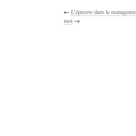
Sémantique
←
L’épreuve dans le managemen
économie
écriture
moi
→
Archives
Archives