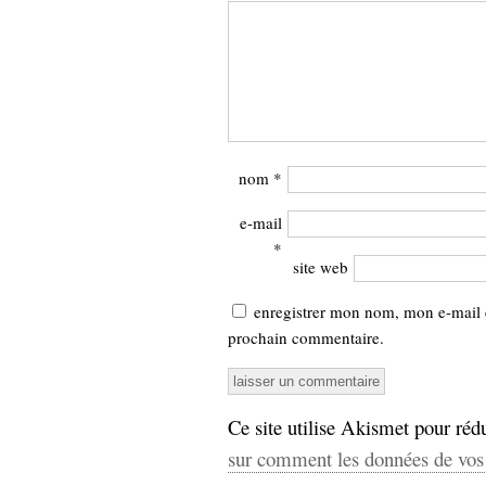
hypomnemata
lecture
management_des_connaissances
Moteur-
milieu_associé
de-recherche
mémoire
ontologie
participation
nom
*
Politique
Probabilité
programmation
e-mail
projet
REST
*
prolétarisation
site web
simondon
Social-Network
stiegler
enregistrer mon nom, mon e-mail 
prochain commentaire.
support_numérique
système_d'information
technologies
technique
Ce site utilise Akismet pour rédu
travail
relationnelles
sur comment les données de vos 
Web-
Web-2.0