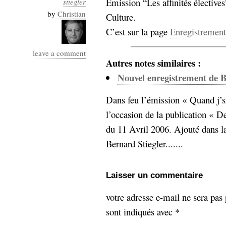
Emission “Les affinités élective
stiegler
Industrialis
by
Christian
Culture.
business_model
C’est sur la page
Enregistrement
cinéma
leave a comment
Cloud
Autres notes similaires :
Nouvel enregistrement de B
Computing
Dans feu l’émission « Quand j’sr
consulting
contribution
Dataware
Derrida
l’occasion de la publication « D
Digital
Elections-
Studies
du 11 Avril 2006. Ajouté dans l
Présidentielles
Bernard Stiegler.......
enregistrement
Entreprise-
Laisser un commentaire
entreprise
2.0
google
votre adresse e-mail ne sera pas 
grammatisation
sont indiqués avec
*
humeur