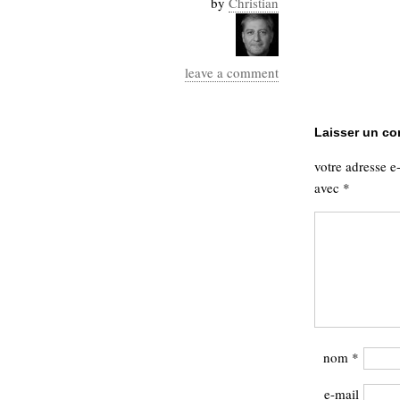
by
Christian
Industrialis
business_model
cinéma
leave a comment
Cloud
Laisser un c
Computing
votre adresse e
consulting
contribution
avec
*
Dataware
Derrida
Digital
Elections-
Studies
Présidentielles
enregistrement
Entreprise-
entreprise
2.0
google
nom
*
grammatisation
humeur
e-mail