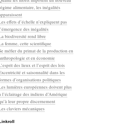
Quand les morts imposent un nouveau
Categories
régime alimentaire, les inégalités
Défaut
apparaissent
Les effets d’échelle n’expliquent pas
l’émergence des inégalités
La biodiversité rend libre
La femme, cette scientifique
Se méfier du primat de la production en
anthropologie et en économie
L’esprit des lieux et l’esprit des lois
Excentricité et saisonnalité dans les
formes d’organisations politiques
Les lumières européennes doivent plus
à l’éclairage des indiens d’Amérique
qu’à leur propre discernement
Les claviers mécaniques
Linkroll