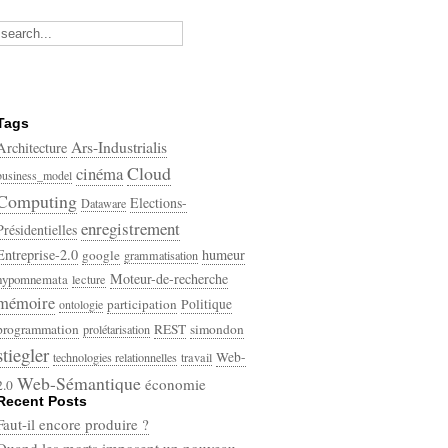
Tags
Ars-Industrialis
Architecture
Cloud
cinéma
business_model
Computing
Elections-
Dataware
enregistrement
Présidentielles
Entreprise-2.0
humeur
google
grammatisation
Moteur-de-recherche
hypomnemata
lecture
mémoire
participation
Politique
ontologie
programmation
REST
simondon
prolétarisation
stiegler
Web-
technologies relationnelles
travail
Web-Sémantique
économie
2.0
Recent Posts
écriture
Faut-il encore produire ?