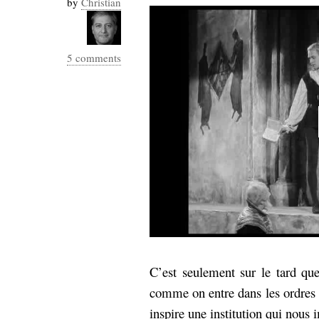
by
Christian
Industrialis
business_model
cinéma
5 comments
Cloud
Computing
consulting
contribution
Dataware
Derrida
Digital
Elections-
Studies
Présidentielles
enregistrement
Entreprise-
entreprise
2.0
google
C’est seulement sur le tard que 
grammatisation
comme on entre dans les ordres :
humeur
inspire une institution qui nous