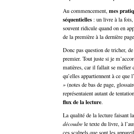
hypomnemata
lecture
mes pratiqu
Au commencement,
management_des_connaissances
Moteur-
séquentielles
: un livre à la fois
milieu_associé
de-recherche
souvent ridicule quand on en appe
mémoire
de la première à la dernière page
ontologie
participation
Donc pas question de tricher, de 
Politique
Probabilité
premier. Tout juste si je m’accord
programmation
projet
matières, car il fallait se méfier
REST
prolétarisation
qu’elles appartiennent à ce que
simondon
Social-Network
»
(notes de bas de page, glossair
stiegler
représentaient autant de tentati
support_numérique
flux de la lecture
.
système_d'information
technologies
technique
La qualité de la lecture faisant l
travail
relationnelles
découdre
le texte du livre, à l’a
Web-
Web-2.0
ces scalpels que sont les appareil