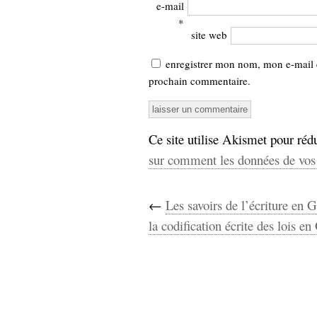
hypomnemata
lecture
e-mail
*
management_des_connaissances
site web
Moteur-
milieu_associé
de-recherche
enregistrer mon nom, mon e-mail 
mémoire
prochain commentaire.
ontologie
participation
Politique
Probabilité
Ce site utilise Akismet pour rédu
programmation
projet
sur comment les données de vos 
REST
prolétarisation
simondon
Social-Network
stiegler
←
Les savoirs de l’écriture en 
la codification écrite des lois en
support_numérique
système_d'information
technologies
technique
travail
relationnelles
Web-
Web-2.0