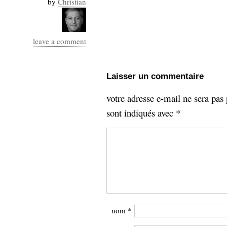
by
Christian
Industrialis
business_model
cinéma
leave a comment
Cloud
Laisser un commentaire
Computing
votre adresse e-mail ne sera pas 
consulting
contribution
sont indiqués avec
*
Dataware
Derrida
Digital
Elections-
Studies
Présidentielles
enregistrement
Entreprise-
entreprise
2.0
google
grammatisation
nom
*
humeur