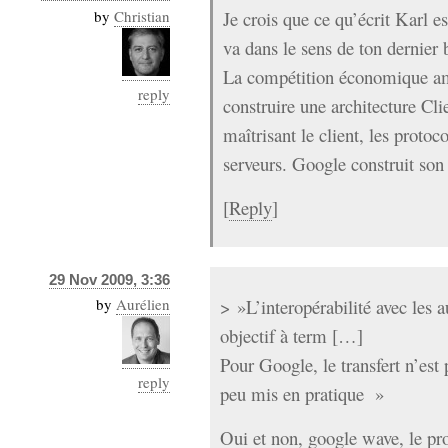
by
Christian
Je crois que ce qu’écrit Karl es
va dans le sens de ton dernier
La compétition économique am
reply
construire une architecture Cli
maîtrisant le client, les protoco
serveurs. Google construit s
[
Reply
]
29 Nov 2009, 3:36
by
Aurélien
> »L’interopérabilité avec les a
objectif à term […]
Pour Google, le transfert n’est 
reply
peu mis en pratique »
Oui et non, google wave, le pro