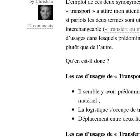
L’emploi de ces deux synonymes 
by
Christian
Industrialis
« transport » a attiré mon atten
business_model
si parfois les deux termes sont u
cinéma
12 comments
interchangeable (
« transfert ou t
Cloud
d’usages dans lesquels prédomina
plutôt que de l’autre.
Computing
Qu’en est-il donc ?
consulting
contribution
Dataware
Derrida
Digital
Les cas d’usages de « Transpor
Elections-
Studies
Présidentielles
Il semble y avoir prédomi
enregistrement
matériel ;
Entreprise-
La logistique s’occupe de t
entreprise
2.0
google
Déplacement entre deux li
grammatisation
Les cas d’usages de « Transfert
humeur