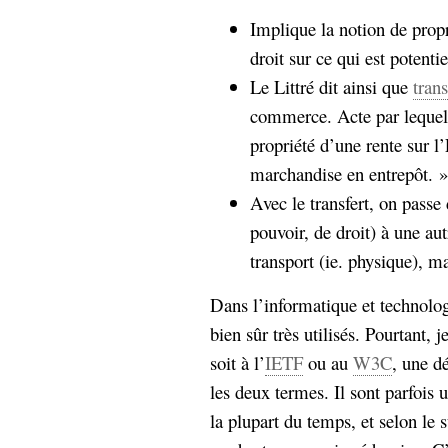
hypomnemata
lecture
Implique la notion de propri
management_des_connaissances
droit sur ce qui est potenti
Moteur-
milieu_associé
Le Littré dit ainsi que
trans
de-recherche
commerce. Acte par lequel 
mémoire
ontologie
propriété d’une rente sur l
participation
marchandise en entrepôt. »
Politique
Probabilité
Avec le transfert, on passe
programmation
projet
pouvoir, de droit) à une au
REST
prolétarisation
simondon
transport (ie. physique), m
Social-Network
stiegler
Dans l’informatique et technolog
bien sûr très utilisés. Pourtant, j
support_numérique
système_d'information
soit à l’
IETF
ou au
W3C
, une dé
technologies
technique
les deux termes. Il sont parfois 
travail
relationnelles
la plupart du temps, et selon le 
Web-
Web-2.0