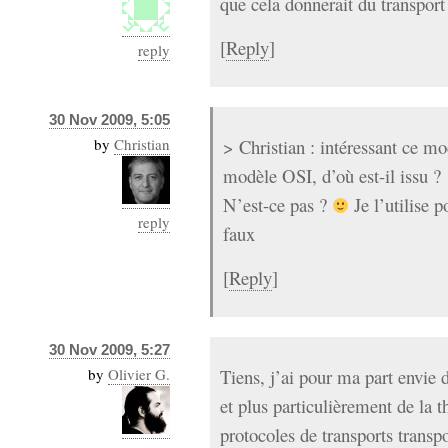
que cela donnerait du transpor
[
Reply
]
reply
30 Nov 2009, 5:05
by
Christian
> Christian : intéressant ce mo
modèle OSI, d’où est-il issu ?
N’est-ce pas ?
Je l’utilise p
reply
faux
[
Reply
]
30 Nov 2009, 5:27
by
Olivier G.
Tiens, j’ai pour ma part envie d
et plus particulièrement de la
protocoles de transports transp