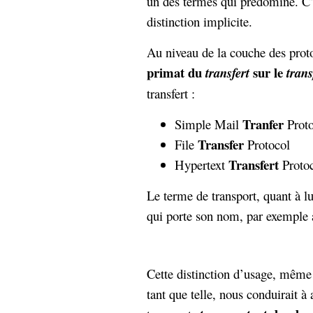
un des termes qui prédomine. C’
Sémantique
distinction implicite.
économie
écriture
Au niveau de la couche des proto
Archives
primat du
sur le
transfert
trans
Archives
transfert :
Tranfer
Simple Mail
Proto
Transfer
File
Protocol
Transfert
Hypertext
Proto
Le terme de transport, quant à lu
qui porte son nom, par exemple
Cette distinction d’usage, même 
tant que telle, nous conduirait à