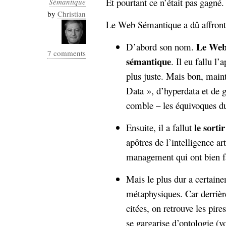
Et pourtant ce n’était pas gagné.
Sémantique
Industrialis
by
Christian
Le Web Sémantique a dû affronter
business_model
cinéma
Le Web
D’abord son nom.
7 comments
Cloud
sémantique
. Il eu fallu l
plus juste. Mais bon, main
Computing
Data », d’hyperdata et de
consulting
contribution
comble – les équivoques d
Dataware
Derrida
Digital
Elections-
le sortir
Ensuite, il a fallut
Studies
Présidentielles
apôtres de l’intelligence ar
enregistrement
management qui ont bien fail
Entreprise-
entreprise
Mais le plus dur a certaine
2.0
google
métaphysiques. Car derrièr
grammatisation
citées, on retrouve les pi
humeur
se gargarise d’ontologie (v