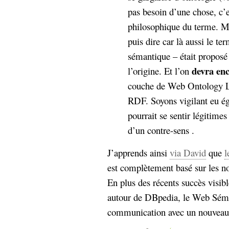
hypomnemata
lecture
pas besoin d’une chose, c’e
management_des_connaissances
philosophique du terme. Ma
Moteur-
milieu_associé
puis dire car là aussi le t
de-recherche
sémantique – était proposé
mémoire
ontologie
devra enc
l’origine. Et l’on
participation
couche de Web Ontology 
Politique
Probabilité
RDF. Soyons vigilant eu é
programmation
projet
pourrait se sentir légitimes
REST
prolétarisation
d’un contre-sens .
simondon
Social-Network
stiegler
J’apprends ainsi
via David
que
l
est complètement basé sur les 
support_numérique
système_d'information
En plus des récents succès vis
technologies
technique
autour de DBpedia, le Web Séma
travail
relationnelles
communication avec un nouveau
Web-
Web-2.0