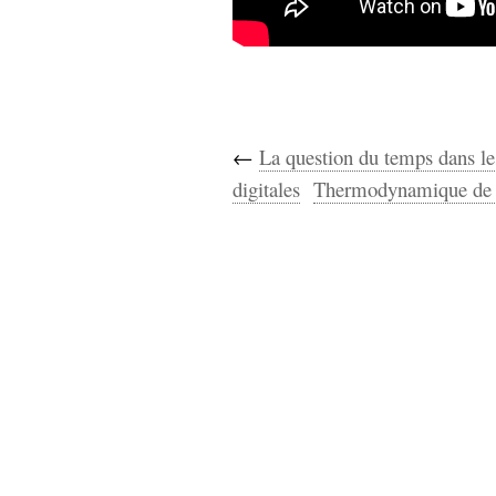
hypomnemata
lecture
management_des_connaissances
Moteur-
milieu_associé
de-recherche
mémoire
ontologie
←
La question du temps dans les
participation
digitales
Thermodynamique de 
Politique
Probabilité
programmation
projet
REST
prolétarisation
simondon
Social-Network
stiegler
support_numérique
système_d'information
technologies
technique
travail
relationnelles
Web-
Web-2.0