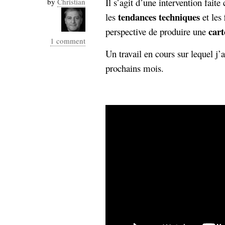
Il s’agit d’une intervention faite 
by
Christian
Industrialis
tendances techniques
les
et les
business_model
cart
perspective de produire une
cinéma
1 comment
Un travail en cours sur lequel j’
Cloud
prochains mois.
Computing
consulting
contribution
Dataware
Derrida
Digital
Elections-
Studies
Présidentielles
enregistrement
Entreprise-
entreprise
2.0
google
grammatisation
humeur