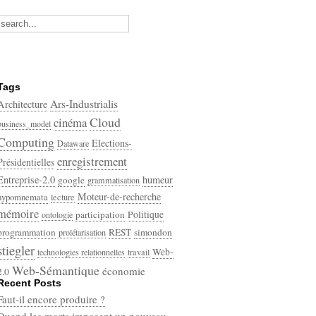
Tags
Ars-Industrialis
Architecture
Cloud
cinéma
business_model
Computing
Elections-
Dataware
enregistrement
Présidentielles
Entreprise-2.0
humeur
google
grammatisation
Moteur-de-recherche
hypomnemata
lecture
mémoire
participation
Politique
ontologie
programmation
REST
simondon
prolétarisation
stiegler
Web-
technologies relationnelles
travail
Web-Sémantique
économie
2.0
Recent Posts
écriture
Faut-il encore produire ?