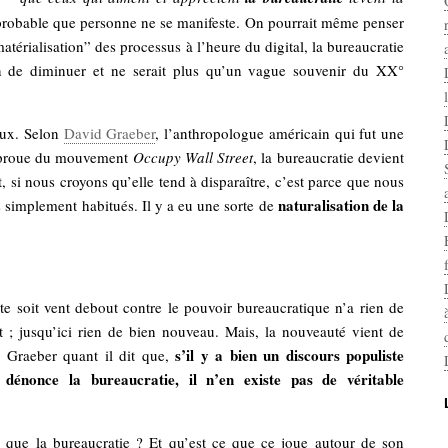
t probable que personne ne se manifeste. On pourrait même penser
atérialisation” des processus à l’heure du digital, la bureaucratie
n de diminuer et ne serait plus qu’un vague souvenir du XX°
aux. Selon
David Graeber
, l’anthropologue américain qui fut une
e proue du mouvement
Occupy Wall Street
, la bureaucratie devient
t, si nous croyons qu’elle tend à disparaître, c’est parce que nous
naturalisation de la
simplement habitués. Il y a eu une sorte de
te soit vent debout contre le pouvoir bureaucratique n’a rien de
t ; jusqu’ici rien de bien nouveau. Mais, la nouveauté vient de
s’il y a bien un discours populiste
e Graeber quant il dit que,
 dénonce la bureaucratie, il n’en existe pas de véritable
 que la bureaucratie ? Et qu’est ce que ce joue autour de son