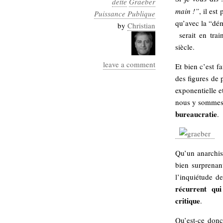
dette
Graeber
Industrialis
main !”
, il es
Puissance Publique
qu’avec la “dém
business_model
by
Christian
serait en trai
cinéma
siècle.
Cloud
leave a comment
Et bien c’est f
Computing
des figures d
exponentielle e
consulting
contribution
nous y sommes 
Dataware
Derrida
Digital
bureaucratie
.
Elections-
Studies
Présidentielles
enregistrement
Qu’un anarchis
bien surprenan
Entreprise-
entreprise
l’inquiétude d
2.0
google
récurrent qui
critique
grammatisation
.
humeur
Qu’est-ce donc