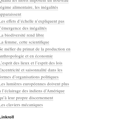
Quand les morts imposent un nouveau
Categories
régime alimentaire, les inégalités
Défaut
apparaissent
Les effets d’échelle n’expliquent pas
l’émergence des inégalités
La biodiversité rend libre
La femme, cette scientifique
Se méfier du primat de la production en
anthropologie et en économie
L’esprit des lieux et l’esprit des lois
Excentricité et saisonnalité dans les
formes d’organisations politiques
Les lumières européennes doivent plus
à l’éclairage des indiens d’Amérique
qu’à leur propre discernement
Les claviers mécaniques
Linkroll