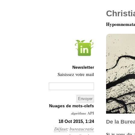
Christ
Hypomnemata 
Newsletter
Saisissez votre mail
Nuages de mots-clefs
API
algorithme
Architecture
18 Oct 2015, 1:24
De la Bure
Défaut
:
bureaucratie
Ars-
Si je vous dis 