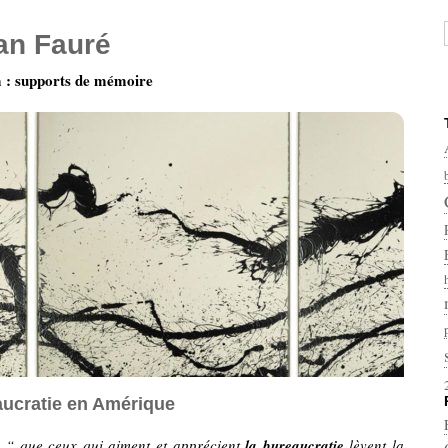
ian Fauré
: supports de mémoire
aucratie en Amérique
:
“ que ceux qui aiment et apprécient
la bureaucratie
lèvent la