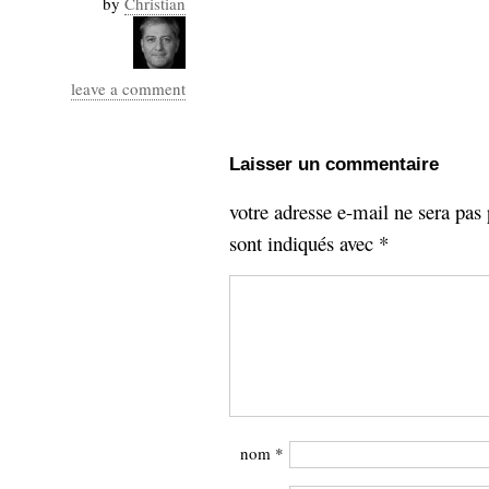
by
Christian
Industrialis
business_model
cinéma
leave a comment
Cloud
Laisser un commentaire
Computing
votre adresse e-mail ne sera pas 
consulting
contribution
sont indiqués avec
*
Dataware
Derrida
Digital
Elections-
Studies
Présidentielles
enregistrement
Entreprise-
entreprise
2.0
google
grammatisation
nom
*
humeur