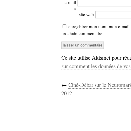
hypomnemata
lecture
e-mail
*
management_des_connaissances
site web
Moteur-
milieu_associé
de-recherche
enregistrer mon nom, mon e-mail 
mémoire
prochain commentaire.
ontologie
participation
Politique
Probabilité
Ce site utilise Akismet pour rédu
programmation
projet
sur comment les données de vos 
REST
prolétarisation
simondon
Social-Network
stiegler
←
Ciné-Débat sur le Neuromark
2012
support_numérique
système_d'information
technologies
technique
travail
relationnelles
Web-
Web-2.0