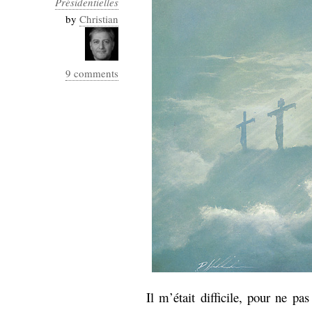
Présidentielles
Industrialis
by
Christian
business_model
cinéma
9 comments
Cloud
Computing
consulting
contribution
Dataware
Derrida
Digital
Elections-
Studies
Présidentielles
enregistrement
Entreprise-
entreprise
2.0
google
grammatisation
Il m’était difficile, pour ne p
humeur