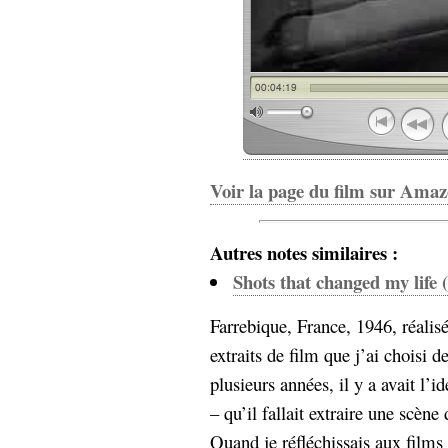
hypomnemata
lecture
management_des_connaissances
Moteur-
milieu_associé
de-recherche
mémoire
ontologie
participation
Politique
Probabilité
Voir la page du film sur Ama
programmation
projet
REST
prolétarisation
Autres notes similaires :
simondon
Social-Network
Shots that changed my life 
stiegler
Farrebique, France, 1946, réalis
support_numérique
extraits de film que j’ai choisi 
système_d'information
technologies
technique
plusieurs années, il y a avait l’i
travail
relationnelles
– qu’il fallait extraire une scè
Web-
Web-2.0
Quand je réfléchissais aux films