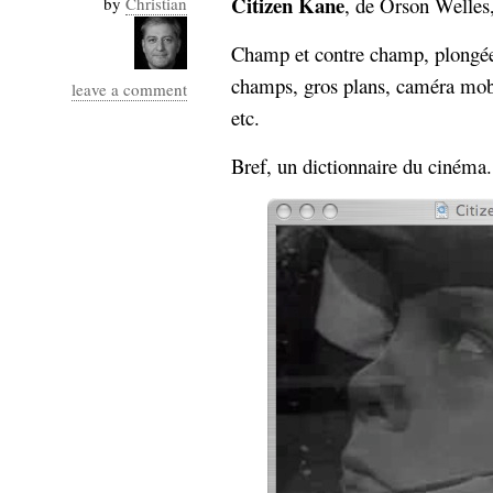
Citizen Kane
, de Orson Welles
by
Christian
Industrialis
Champ et contre champ, plongée 
business_model
cinéma
champs, gros plans, caméra mobi
leave a comment
etc.
Cloud
Bref, un dictionnaire du cinéma.
Computing
consulting
contribution
Dataware
Derrida
Digital
Elections-
Studies
Présidentielles
enregistrement
Entreprise-
entreprise
2.0
google
grammatisation
humeur