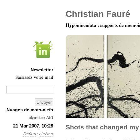
Christian Fauré
Hypomnemata : supports de mémoi
Newsletter
Saisissez votre mail
Nuages de mots-clefs
API
algorithme
Architecture
21 Mar 2007, 10:28
Shots that changed my l
Défaut
:
cinéma
Ars-