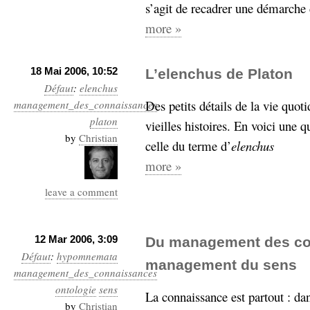
hypomnemata
lecture
s’agit de recadrer une démarche d
management_des_connaissances
more »
Moteur-
milieu_associé
de-recherche
18 Mai 2006, 10:52
L’elenchus de Platon
mémoire
ontologie
Défaut
:
elenchus
Des petits détails de la vie quot
management_des_connaissances
participation
platon
Politique
vieilles histoires. En voici une q
Probabilité
by
Christian
programmation
celle du terme d’
elenchus
projet
REST
prolétarisation
more »
simondon
Social-Network
leave a comment
stiegler
support_numérique
12 Mar 2006, 3:09
Du management des co
système_d'information
Défaut
:
hypomnemata
technologies
technique
management du sens
management_des_connaissances
travail
relationnelles
ontologie
sens
Web-
La connaissance est partout : dan
Web-2.0
by
Christian