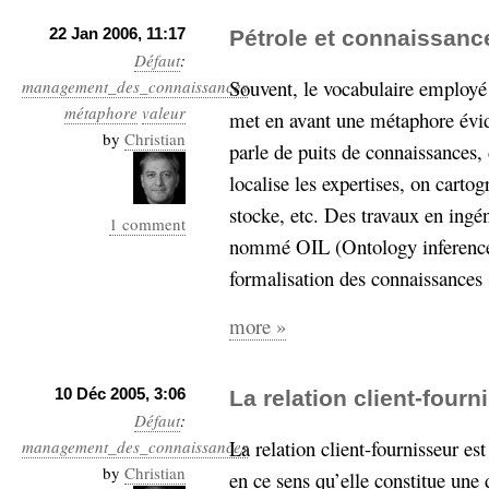
22 Jan 2006, 11:17
Pétrole et connaissanc
Défaut
:
Souvent, le vocabulaire employé
management_des_connaissances
métaphore
valeur
met en avant une métaphore évide
by
Christian
parle de puits de connaissances
localise les expertises, on cartog
stocke, etc. Des travaux en ing
1 comment
nommé OIL (Ontology inference
formalisation des connaissances 
more »
10 Déc 2005, 3:06
La relation client-fourn
Défaut
:
La relation client-fournisseur es
management_des_connaissances
by
Christian
en ce sens qu’elle constitue une