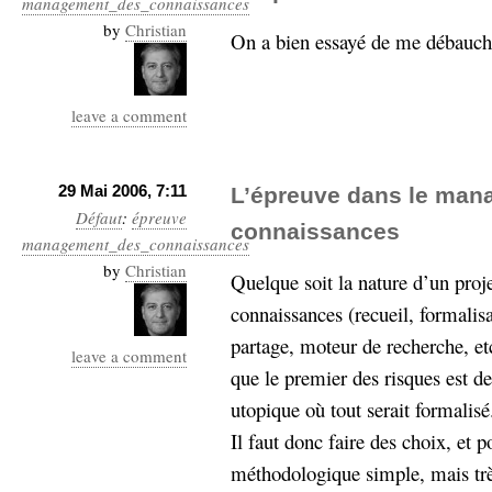
management_des_connaissances
Industrialis
by
Christian
On a bien essayé de me débauch
business_model
cinéma
leave a comment
Cloud
Computing
29 Mai 2006, 7:11
L’épreuve dans le man
Défaut
:
épreuve
consulting
contribution
connaissances
management_des_connaissances
Dataware
Derrida
Digital
by
Elections-
Christian
Studies
Quelque soit la nature d’un pro
Présidentielles
connaissances (recueil, formalisa
enregistrement
partage, moteur de recherche, etc.
leave a comment
Entreprise-
que le premier des risques est d
entreprise
utopique où tout serait formalisé
2.0
google
Il faut donc faire des choix, et p
grammatisation
humeur
méthodologique simple, mais trè