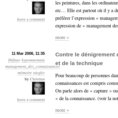
les peintures, dans les ordinateu
Sémantique
etc… Elle est partout où il y a d
économie
écriture
préférer l’expression « managem
leave a comment
expression de « management des
Archives
Archives
more »
11 Mar 2006, 11:35
Contre le dénigrement
Défaut
:
hypomnemata
et de la technique
management_des_connaissances
mémoire
stiegler
Pour beaucoup de personnes dans
by
Christian
connaissances est compris comm
On parle alors de « capture » ou
« de la connaissance. (voir la n
leave a comment
more »