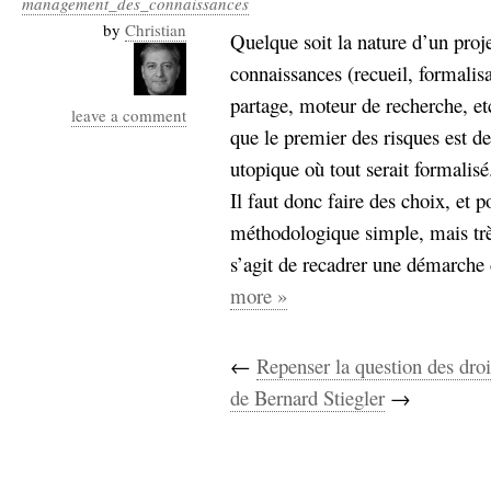
management_des_connaissances
Industrialis
by
Christian
Quelque soit la nature d’un pro
business_model
connaissances (recueil, formalisa
cinéma
partage, moteur de recherche, etc.
leave a comment
Cloud
que le premier des risques est d
utopique où tout serait formalisé
Computing
Il faut donc faire des choix, et p
consulting
contribution
méthodologique simple, mais trè
Dataware
Derrida
Digital
s’agit de recadrer une démarche d
Elections-
Studies
more »
Présidentielles
enregistrement
←
Repenser la question des droi
Entreprise-
entreprise
de Bernard Stiegler
→
2.0
google
grammatisation
humeur