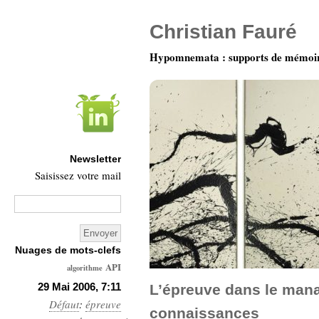
Christian Fauré
Hypomnemata : supports de mémoi
Newsletter
Saisissez votre mail
Nuages de mots-clefs
API
algorithme
Architecture
29 Mai 2006, 7:11
L’épreuve dans le man
Défaut
:
épreuve
Ars-
connaissances