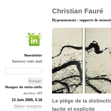
Christian Fauré
Hypomnemata : supports de mémoi
Newsletter
Saisissez votre mail
Nuages de mots-clefs
API
algorithme
Architecture
13 Juin 2005, 5:16
Le piège de la distinct
Défaut
:
entreprise
Ars-
tacite et explicite