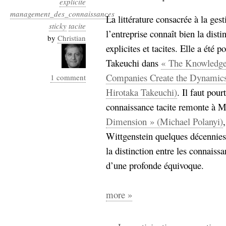
explicite
Industrialis
management_des_connaissances
La littérature consacrée à la ges
business_model
sticky
tacite
l’entreprise connaît bien la disti
cinéma
by
Christian
explicites et tacites. Elle a été
Cloud
Takeuchi dans
« The Knowledge
Companies Create the Dynamics 
1 comment
Computing
Hirotaka Takeuchi)
. Il faut pou
consulting
contribution
connaissance tacite remonte à M
Dataware
Derrida
Digital
Dimension » (Michael Polanyi)
Elections-
Studies
Wittgenstein quelques décennies 
Présidentielles
la distinction entre les connaissa
enregistrement
d’une profonde équivoque.
Entreprise-
entreprise
2.0
google
more »
grammatisation
humeur