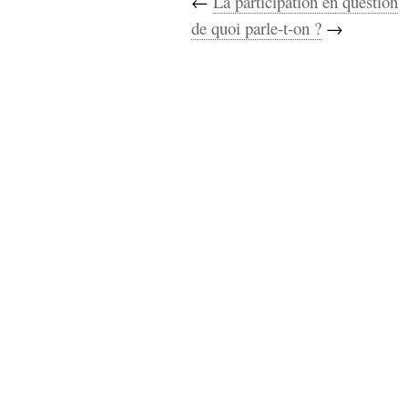
←
La participation en question
hypomnemata
lecture
de quoi parle-t-on ?
→
management_des_connaissances
Moteur-
milieu_associé
de-recherche
mémoire
ontologie
participation
Politique
Probabilité
programmation
projet
REST
prolétarisation
simondon
Social-Network
stiegler
support_numérique
système_d'information
technologies
technique
travail
relationnelles
Web-
Web-2.0