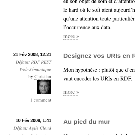
eu son objet de soin et d’attenti
le hard où le soft aient aujourd
qu’une attention toute particuliè
l’occurrence aux data.
more »
21 Fév 2008, 12:21
Designez vos URIs en 
Défaut
:
RDF
REST
Mon hypothèse : plutôt que d’e
Web-Sémantique
by
Christian
vaut encoder les URIs en RDF.
more »
1 comment
10 Fév 2008, 1:41
Au pied du mur
Défaut
:
Agile
Cloud