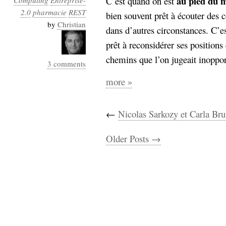
au pied du 
C’est quand on est
Computing
Entreprise-
2.0
pharmacie
REST
bien souvent prêt à écouter des c
by
Christian
dans d’autres circonstances. C’e
prêt à reconsidérer ses positions
chemins que l’on jugeait inoppo
3 comments
more »
←
Nicolas Sarkozy et Carla Bru
Older Posts →