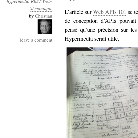
hypermedia
REST
Web-
Industrialis
Sémantique
L’article sur
Web APIs 101
se te
business_model
by
Christian
de conception d’APIs pouvait
cinéma
pensé qu’une précision sur le
Cloud
Hypermedia serait utile.
leave a comment
Computing
consulting
contribution
Dataware
Derrida
Digital
Elections-
Studies
Présidentielles
enregistrement
Entreprise-
entreprise
2.0
google
grammatisation
humeur