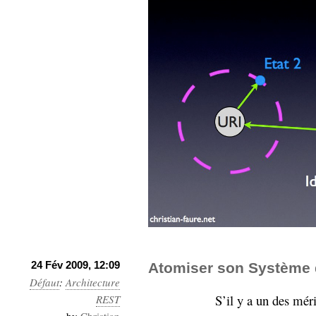
Sémantique
économie
écriture
Archives
Archives
24 Fév 2009, 12:09
Atomiser son Système 
Défaut
:
Architecture
S’il y a un des méri
REST