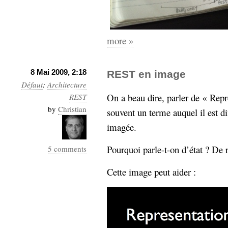
hypomnemata
lecture
management_des_connaissances
Moteur-
milieu_associé
more »
de-recherche
mémoire
ontologie
8 Mai 2009, 2:18
REST en image
participation
Défaut
:
Architecture
Politique
Probabilité
On a beau dire, parler de « Repre
REST
programmation
projet
by
Christian
souvent un terme auquel il est di
REST
prolétarisation
imagée.
simondon
Social-Network
stiegler
Pourquoi parle-t-on d’état ? De r
5 comments
support_numérique
Cette image peut aider :
système_d'information
technologies
technique
travail
relationnelles
Web-
Web-2.0