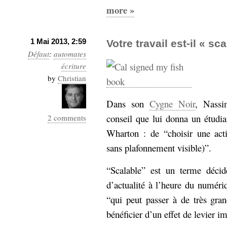
more »
Sémantique
économie
écriture
1 Mai 2013, 2:59
Votre travail est-il « sc
Archives
Défaut
:
automates
Archives
écriture
by
Christian
Dans son
Cygne Noir
, Nassi
conseil que lui donna un étudia
2 comments
Wharton : de “choisir une acti
sans plafonnement visible)”.
“Scalable” est un terme décid
d’actualité à l’heure du numéri
“qui peut passer à de très gra
bénéficier d’un effet de levier i