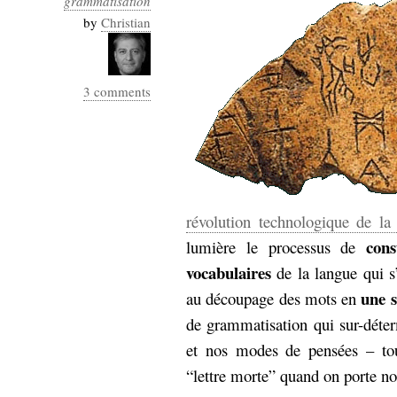
grammatisation
hypomnemata
lecture
by
Christian
management_des_connaissances
Moteur-
milieu_associé
de-recherche
3 comments
mémoire
ontologie
participation
Politique
Probabilité
programmation
projet
REST
prolétarisation
révolution technologique de la
simondon
Social-Network
cons
lumière le processus de
stiegler
vocabulaires
de la langue qui s’
support_numérique
une s
au découpage des mots en
système_d'information
de grammatisation qui sur-déte
technologies
technique
et nos modes de pensées – tou
travail
relationnelles
“lettre morte” quand on porte no
Web-
Web-2.0