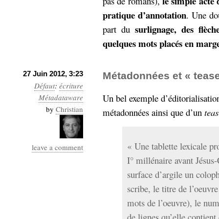
le simple acte
pas de romans),
pratique d’annotation
. Une do
surlignage, des flèche
part du
quelques mots placés en marg
27 Juin 2012, 3:23
Métadonnées et « teas
Défaut
:
écriture
Un bel exemple d’éditorialisatio
Métadataware
by
Christian
métadonnées ainsi que d’un
teas
« Une tablette lexicale p
leave a comment
I° millénaire avant Jésus-
surface d’argile un colo
scribe, le titre de l’oeuvr
mots de l’oeuvre), le num
de lignes qu’elle contient