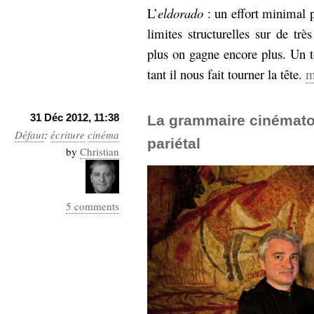
L’
eldorado
: un effort minimal 
limites structurelles sur de tr
plus on gagne encore plus. Un t
tant il nous fait tourner la tête.
m
31 Déc 2012, 11:38
La grammaire cinématog
Défaut
:
écriture
cinéma
pariétal
by
Christian
5 comments