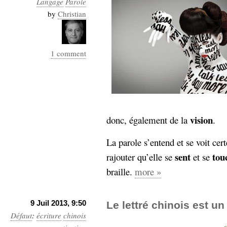
Langage
Parole
Industrialis
by
Christian
business_model
cinéma
1 comment
Cloud
Computing
consulting
contribution
Dataware
Derrida
Digital
vision
donc, également de la
.
Elections-
Studies
Présidentielles
La parole s’entend et se voit cer
enregistrement
sent
tou
rajouter qu’elle se
et se
braille.
more »
Entreprise-
entreprise
2.0
google
9 Juil 2013, 9:50
grammatisation
Le lettré chinois est 
Défaut
:
écriture
humeur
chinois