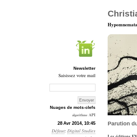
Christ
Hypomnemata 
Newsletter
Saisissez votre mail
Nuages de mots-clefs
API
algorithme
Architecture
28 Avr 2014, 10:45
Parution du
Défaut
:
Digital Studies
Ars-
Les éditions F