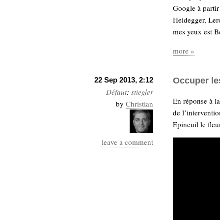
hypomnemata
lecture
Google à partir
management_des_connaissances
Heidegger, Lero
Moteur-
milieu_associé
mes yeux est Be
de-recherche
more »
mémoire
ontologie
participation
22 Sep 2013, 2:12
Occuper le
Politique
Probabilité
Défaut
:
stiegler
programmation
En réponse à l
projet
by
Christian
REST
de l’interventi
prolétarisation
Epineuil le fleu
simondon
Social-Network
stiegler
leave a comment
support_numérique
système_d'information
technologies
technique
travail
relationnelles
Web-
Web-2.0