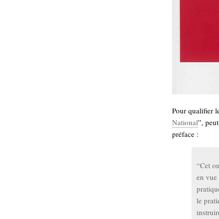
Pour qualifier l
National
”, peu
préface :
“Cet ou
en vue 
pratiqu
le prat
instrui