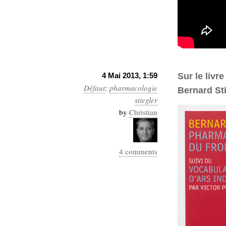
4 Mai 2013, 1:59
Sur le livr
Défaut
:
pharmacologie
Bernard St
stiegler
by
Christian
4 comments