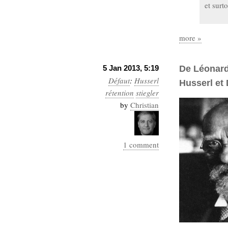
et surt
more »
5 Jan 2013, 5:19
De Léonard 
Défaut
:
Husserl
Husserl et 
rétention
stiegler
by
Christian
1 comment