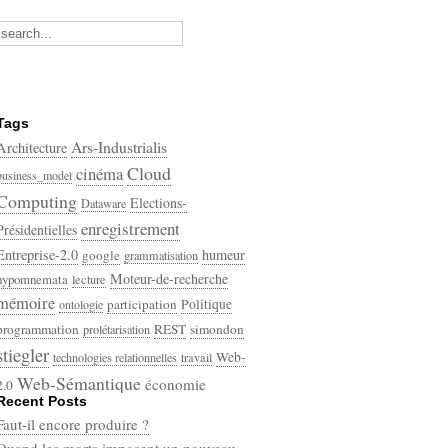
Tags
Ars-Industrialis
Architecture
Cloud
cinéma
business_model
Computing
Elections-
Dataware
enregistrement
Présidentielles
Entreprise-2.0
humeur
google
grammatisation
Moteur-de-recherche
hypomnemata
lecture
mémoire
participation
Politique
ontologie
programmation
REST
simondon
prolétarisation
stiegler
Web-
technologies relationnelles
travail
Web-Sémantique
économie
2.0
Recent Posts
écriture
Faut-il encore produire ?