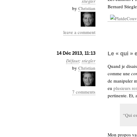
stiegler
Industrialis
Bernard Stiegle
by
Christian
business_model
cinéma
leave a comment
Cloud
Computing
14 Déc 2013, 11:13
Le « qui » 
Défaut
:
stiegler
consulting
contribution
Quand je disais
by
Christian
Dataware
Derrida
Digital
comme une
con
Elections-
Studies
de manipuler m
Présidentielles
eu
plusieurs r
7 comments
enregistrement
pertinente. Et,
Entreprise-
entreprise
2.0
google
“Qui es
grammatisation
humeur
Mon propos va d