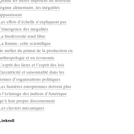
Quand les morts imposent un nouveau
Categories
régime alimentaire, les inégalités
Défaut
apparaissent
Les effets d’échelle n’expliquent pas
l’émergence des inégalités
La biodiversité rend libre
La femme, cette scientifique
Se méfier du primat de la production en
anthropologie et en économie
L’esprit des lieux et l’esprit des lois
Excentricité et saisonnalité dans les
formes d’organisations politiques
Les lumières européennes doivent plus
à l’éclairage des indiens d’Amérique
qu’à leur propre discernement
Les claviers mécaniques
Linkroll