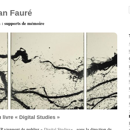
ian Fauré
: supports de mémoire
 livre « Digital Studies »
YP viennent de publier «
Digital Studies
« , sous la direction de