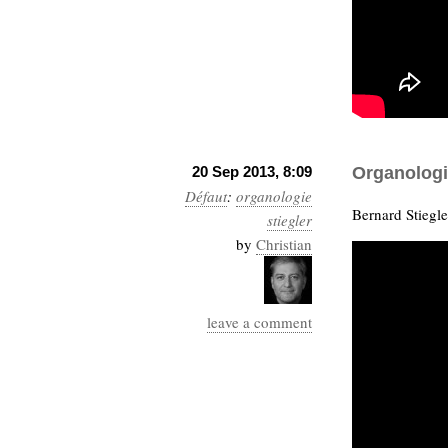
Sémantique
économie
écriture
Archives
Archives
20 Sep 2013, 8:09
Organologi
Défaut
:
organologie
Bernard Stiegle
stiegler
by
Christian
leave a comment