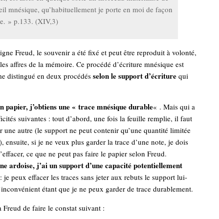
eil mnésique, qu’habituellement je porte en moi de façon
le. » p.133. (XIV,3)
igne Freud, le souvenir a été fixé et peut être reproduit à volonté,
 les affres de la mémoire. Ce procédé d’écriture mnésique est
selon le support d’écriture
me distingué en deux procédés
qui
 un papier, j’obtiens une « trace mnésique durable
« . Mais qui a
ficités suivantes : tout d’abord, une fois la feuille remplie, il faut
er une autre (le support ne peut contenir qu’une quantité limitée
), ensuite, si je ne veux plus garder la trace d’une note, je dois
’effacer, ce que ne peut pas faire le papier selon Freud.
 une ardoise, j’ai un support d’une capacité potentiellement
: je peux effacer les traces sans jeter aux rebuts le support lui-
inconvénient étant que je ne peux garder de trace durablement.
 Freud de faire le constat suivant :