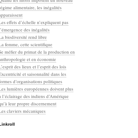
Quand les morts imposent un nouveau
Categories
régime alimentaire, les inégalités
Défaut
apparaissent
Les effets d’échelle n’expliquent pas
l’émergence des inégalités
La biodiversité rend libre
La femme, cette scientifique
Se méfier du primat de la production en
anthropologie et en économie
L’esprit des lieux et l’esprit des lois
Excentricité et saisonnalité dans les
formes d’organisations politiques
Les lumières européennes doivent plus
à l’éclairage des indiens d’Amérique
qu’à leur propre discernement
Les claviers mécaniques
Linkroll