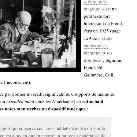
« bloc-notes
magique »
est un
petit texte fort
intéressant de Freud,
écrit en 1925 (page
129 de «
Huits
études sur la
mémoire et ses
troubles
« , Sigmund
Freud, Ed.
Gallimard, Coll.
 l’inconscient).
 par donner un crédit significatif aux supports de mémoire
rattachant
ou
extended mind
chez les Américains) en
les notes manuscrites au dispositif mnésique
:
pport qui conserve ces notes, tablette à écrire ou feuille
er, est alors en quelque sorte un morceau matérialisé de