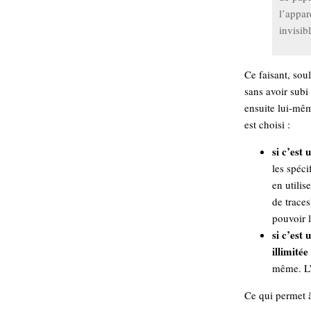
Sémantique
l’appar
invisib
économie
écriture
Archives
Ce faisant, soul
Archives
sans avoir subi
ensuite lui-mê
est choisi :
si c’est
les spéci
en utilis
de traces
pouvoir l
si c’est
illimitée
même. L’
Ce qui permet à