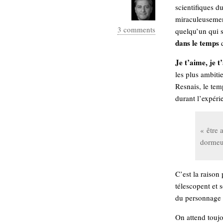
scientifiques d
miraculeusement
3 comments
quelqu’un qui 
dans le temps
q
Je t’aime, je t
les plus ambiti
Resnais, le tem
durant l’expéri
« être
dormeur
C’est la raison
télescopent et
du personnage 
On attend toujo