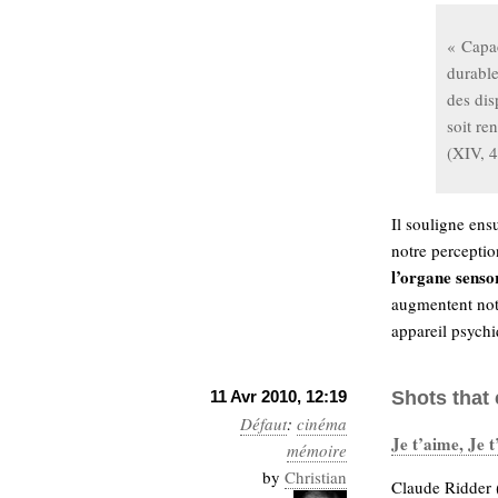
« Capac
durable
des dis
soit re
(XIV, 4
Il souligne ens
notre perceptio
l’organe sensor
augmentent not
appareil psychi
11 Avr 2010, 12:19
Shots that 
Défaut
:
cinéma
Je t’aime, Je 
mémoire
by
Christian
Claude Ridder