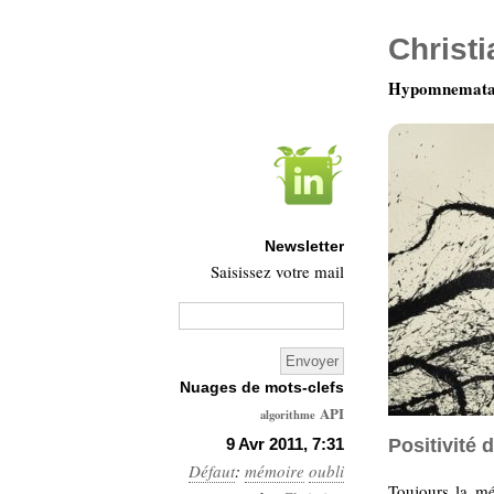
Christ
Hypomnemata 
Newsletter
Saisissez votre mail
Nuages de mots-clefs
API
algorithme
Architecture
9 Avr 2011, 7:31
Positivité d
Défaut
:
mémoire
Ars-
oubli
Toujours la mé