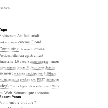
Tags
Ars-Industrialis
Architecture
Cloud
cinéma
business_model
Computing
Elections-
Dataware
enregistrement
Présidentielles
Entreprise-2.0
humeur
google
grammatisation
Moteur-de-recherche
hypomnemata
lecture
mémoire
participation
Politique
ontologie
programmation
REST
simondon
prolétarisation
stiegler
Web-
technologies relationnelles
travail
Web-Sémantique
économie
2.0
Recent Posts
écriture
Faut-il encore produire ?