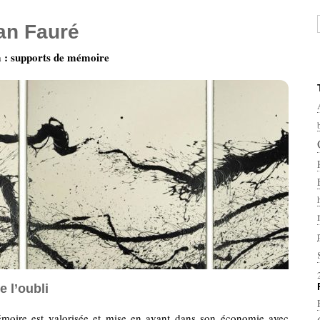
ian Fauré
: supports de mémoire
e l’oubli
moire est valorisée et mise en avant dans son économie avec