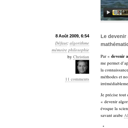
8 Août 2009, 6:54
Le devenir 
Défaut
:
algorithme
mathémati
mémoire
philosophie
devenir 
Par «
by
Christian
me permet d’ap
la connaissance
méthodes et nos
11 comments
irrémédiableme
Je précise tout
« devenir algor
évoque la scien
savant arabe
A