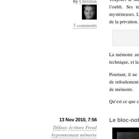
by
Christian
Industrialis
l’oubli. Ses 
mystérieuses. L’
business_model
de la privation.
cinéma
3 comments
Cloud
Computing
La mémoire arr
technique, et l
consulting
contribution
Dataware
Derrida
Digital
Pourtant, il ne
Elections-
Studies
de refoulement
Présidentielles
de mémoire.
enregistrement
Qu’est ce que c
Entreprise-
entreprise
2.0
google
13 Nov 2010, 7:56
Le bloc-no
grammatisation
Défaut
:
écriture
Freud
humeur
hypomnemata
mémoire