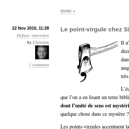
more »
22 Nov 2010, 11:28
Le point-virgule chez 
Défaut
:
simondon
Il n
by
Christian
diz
dan
1 comment
auqu
trè
L’é
que l’on a en lisant un texte bibl
dont l’unité de sens est mystér
quelque chose dans ce mystère ?
Les points-virgules accentuent 