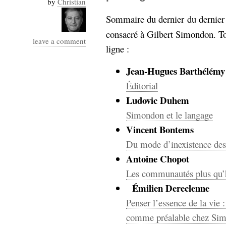
by
Christian
Industrialis
Sommaire du dernier
du dernier
business_model
consacré à Gilbert Simondon. Tou
cinéma
leave a comment
ligne :
Cloud
Jean-Hugues Barthélémy
Computing
Éditorial
Ludovic Duhem
consulting
contribution
Dataware
Derrida
Digital
Simondon et le langage
Elections-
Studies
Vincent Bontems
Présidentielles
Du mode d’inexistence de
enregistrement
Antoine Chopot
Entreprise-
Les communautés plus qu
entreprise
Émilien Dereclenne
2.0
google
Penser l’essence de la vie
grammatisation
humeur
comme préalable chez Si