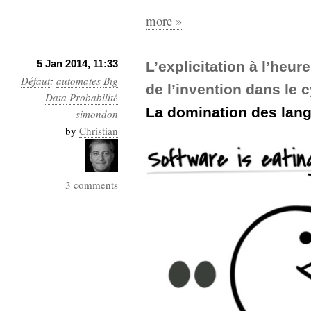
Sémantique
more »
économie
écriture
5 Jan 2014, 11:33
L’explicitation à l’heur
Archives
Défaut
:
automates
Archives
Big
de l’invention dans le
Data
Probabilité
La domination des lan
simondon
by
Christian
3 comments