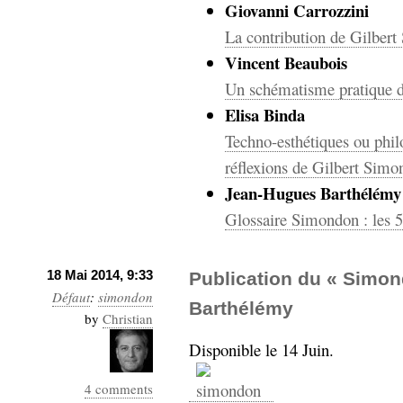
hypomnemata
lecture
Giovanni Carrozzini
management_des_connaissances
La contribution de Gilber
Moteur-
milieu_associé
Vincent Beaubois
de-recherche
Un schématisme pratique d
mémoire
Elisa Binda
ontologie
participation
Techno-esthétiques ou philo
Politique
Probabilité
réflexions de Gilbert Sim
programmation
projet
Jean-Hugues Barthélémy
REST
prolétarisation
Glossaire Simondon : les 5
simondon
Social-Network
stiegler
18 Mai 2014, 9:33
Publication du « Simo
Défaut
:
simondon
support_numérique
Barthélémy
système_d'information
by
Christian
technologies
technique
Disponible le 14 Juin.
travail
relationnelles
Web-
4 comments
Web-2.0