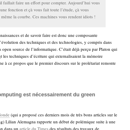
il faillait faire un effort pour compter. Aujourd’hui vous
 une fonction et çà vous fait toute l’étude, çà vous
 même la courbe. Ces machines vous rendent idiots !
naissances et de savoir faire est donc une composante
l’évolution des techniques et des technologies, y compris dans
s open source de l’informatique. C’était déjà perçu par Platon qui
gt les techniques d’écriture qui externalisaient la mémoire
gne à ce propos que le premier discours sur le prolétariat remonte
omputing est nécessairement du green
Monde
(qui a proposé ces derniers mois de très bons articles sur le
g) Lilian Alemagna rapporte un début de polémique suite à une
ion dans un
article du Times
des résultats des travaux de