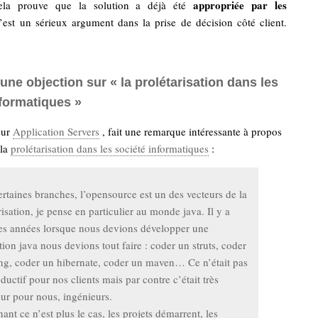
appropriée par les
la prouve que la solution a déjà été
’est un sérieux argument dans la prise de décision côté client.
ne objection sur « la prolétarisation dans les
nformatiques »
sur
Application Servers
, fait une remarque intéressante à propos
 la
prolétarisation dans les société informatiques
:
rtaines branches, l’opensource est un des vecteurs de la
risation, je pense en particulier au monde java. Il y a
es années lorsque nous devions développer une
tion java nous devions tout faire : coder un struts, coder
ng, coder un hibernate, coder un maven… Ce n’était pas
oductif pour nos clients mais par contre c’était très
ur pour nous, ingénieurs.
ant ce n’est plus le cas, les projets démarrent, les