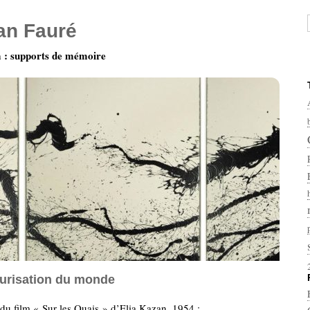
ian Fauré
: supports de mémoire
urisation du monde
 du film « Sur les Quais » d’Elia Kazan, 1954 :