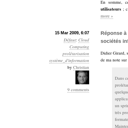
En somme, ce
Sémantique
utilisateurs
; c
more »
économie
écriture
Archives
15 Mar 2009, 6:07
Archives
Réponse à u
Défaut
:
Cloud
sociétés i
Computing
Didier Girard, 
prolétarisation
de ma note sur
système_d'information
by
Christian
Dans ce
proléta
9 comments
quelqu
applica
un spri
très pr
formate
Mainten