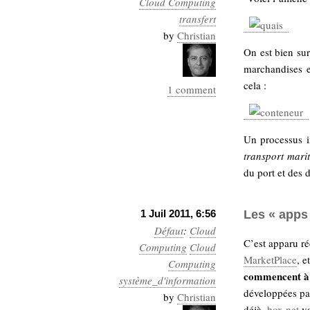
Cloud Computing
Industrialis
transfert
business_model
by
Christian
cinéma
On est bien sur
marchandises e
Cloud
cela :
1 comment
Computing
Un processus 
consulting
contribution
Dataware
Derrida
Digital
transport mari
Elections-
du port et des 
Studies
Présidentielles
enregistrement
1 Juil 2011, 6:56
Les « apps
Défaut
:
Cloud
Entreprise-
entreprise
C’est apparu r
Computing
Cloud
2.0
google
MarketPlace
, e
Computing
commencent à 
grammatisation
système_d'information
développées par
humeur
by
Christian
déjà,
box.net
va