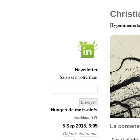
Christ
Hypomnemata 
Newsletter
Saisissez votre mail
Nuages de mots-clefs
API
algorithme
Architecture
5 Sep 2015, 3:05
La contene
Défaut
:
économie
Ars-
Voici l’affiche