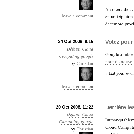
Au menu de c
leave a comment
en anticipatio
décembre proc
24 Oct 2008, 8:15
Votez pour
Défaut
:
Cloud
Google a mis e
Computing
google
pour de nouvell
by
Christian
« Eat your own
leave a comment
20 Oct 2008, 11:22
Derrière l
Défaut
:
Cloud
Immanquablemen
Computing
google
Cloud Computin
by
Christian