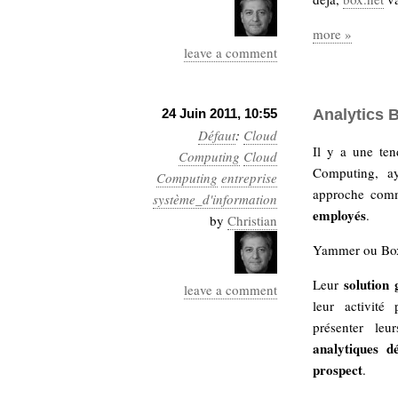
hypomnemata
lecture
management_des_connaissances
more »
Moteur-
leave a comment
milieu_associé
de-recherche
mémoire
ontologie
24 Juin 2011, 10:55
Analytics 
participation
Défaut
:
Cloud
Il y a une ten
Politique
Computing
Cloud
Probabilité
Computing, ay
Computing
entreprise
programmation
projet
approche comme
système_d'information
REST
prolétarisation
employés
.
by
Christian
simondon
Social-Network
stiegler
Yammer ou Box.
solution 
Leur
leave a comment
support_numérique
leur activité
système_d'information
présenter le
technologies
technique
analytiques d
travail
relationnelles
prospect
.
Web-
Web-2.0