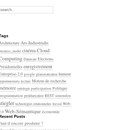
Tags
Ars-Industrialis
Architecture
Cloud
cinéma
business_model
Computing
Elections-
Dataware
enregistrement
Présidentielles
Entreprise-2.0
humeur
google
grammatisation
Moteur-de-recherche
hypomnemata
lecture
mémoire
participation
Politique
ontologie
programmation
REST
simondon
prolétarisation
stiegler
Web-
technologies relationnelles
travail
Web-Sémantique
économie
2.0
Recent Posts
écriture
Faut-il encore produire ?