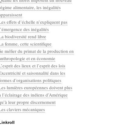
Quand les morts imposent un nouveau
Categories
régime alimentaire, les inégalités
Défaut
apparaissent
Les effets d’échelle n’expliquent pas
l’émergence des inégalités
La biodiversité rend libre
La femme, cette scientifique
Se méfier du primat de la production en
anthropologie et en économie
L’esprit des lieux et l’esprit des lois
Excentricité et saisonnalité dans les
formes d’organisations politiques
Les lumières européennes doivent plus
à l’éclairage des indiens d’Amérique
qu’à leur propre discernement
Les claviers mécaniques
Linkroll