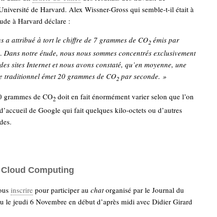
Université de Harvard. Alex Wissner-Gross qui semble-t-il était à
étude à Harvard déclare :
s a attribué à tort le chiffre de 7 grammes de CO
émis par
2
.
Dans notre étude, nous nous sommes concentrés exclusivement
des sites Internet et nous avons constaté, qu’en moyenne, une
ite traditionnel émet 20 grammes de CO
par seconde. »
2
20 grammes de CO
doit en fait énormément varier selon que l’on
2
d’accueil de Google qui fait quelques kilo-octets ou d’autres
des.
e Cloud Computing
ous
inscrire
pour participer au
chat
organisé par le Journal du
eu le jeudi 6 Novembre en début d’après midi avec Didier Girard