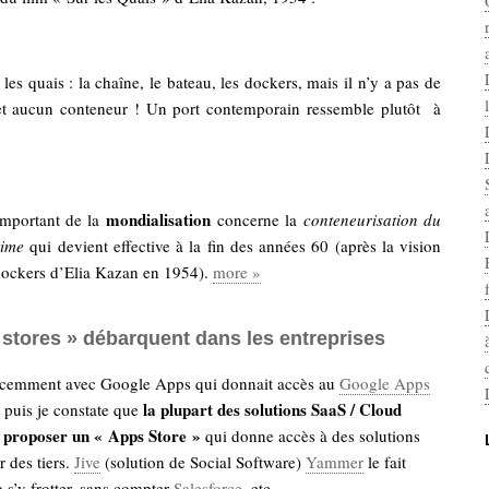
 les quais : la chaîne, le bateau, les dockers, mais il n’y a pas de
t aucun conteneur ! Un port contemporain ressemble plutôt
à
mondialisation
important de la
concerne la
conteneurisation du
time
qui devient effective à la fin des années 60 (après la vision
dockers d’Elia Kazan en 1954).
more »
 stores » débarquent dans les entreprises
écemment avec Google Apps qui donnait accès au
Google Apps
la plupart des solutions SaaS / Cloud
t puis je constate que
proposer un « Apps Store »
qui donne accès à des solutions
 des tiers.
Jive
(solution de Social Software)
Yammer
le fait
 s’y frotter, sans compter
Salesforce
, etc.