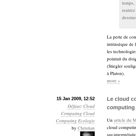
temps, 
rentrez
dessine
La perte de con
intrinsèque de 
les technologie
pointait du doi
(Stiegler souli
à Platon).
more »
15 Jan 2009, 12:52
Le cloud c
Défaut
:
Cloud
computing
Computing
Cloud
Un
article du 
Computing
Ecologie
cloud computin
by
Christian
sur-interprétat