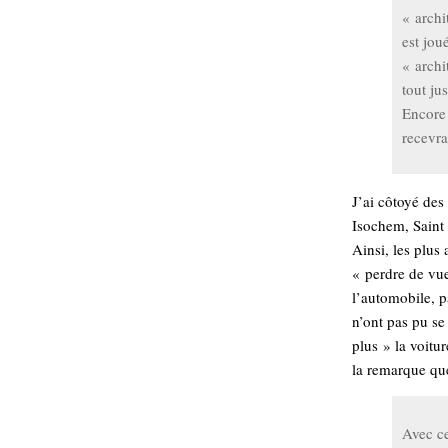
« archi
est jou
« archi
tout ju
Encore 
recevr
J’ai côtoyé des
Isochem, Saint
Ainsi, les plus
« perdre de vue
l’automobile, p
n’ont pas pu se 
plus » la voitu
la remarque qu
Avec ce