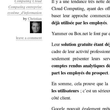
Il y a une tendance très nette 
Computing
Cloud
Industrialis
Computing
entreprise
Cloud Computing, ayant des offr
système_d'information
business_model
baser leur approche commercial
cinéma
by
Christian
déjà utilisée par les employés
.
Cloud
Yammer ou Box.net le font par 
leave a comment
Computing
solution gratuite étant dé
Leur
consulting
contribution
cadre de leur activité profession
Dataware
Derrida
Digital
seulement présenter leurs se
Elections-
Studies
comptes rendus analytiques dét
Présidentielles
part les employés du prospect
.
enregistrement
En somme, cela prouve que la s
Entreprise-
entreprise
les utilisateurs
; c’est un sérieu
2.0
google
côté client.
grammatisation
humeur
Google pouvait également préte