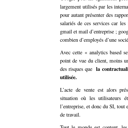
hypomnemata
lecture
largement utilisés par les intern
management_des_connaissances
pour autant présenter des rapport
Moteur-
milieu_associé
salariés de ces services car les 
de-recherche
gmail et mail d’entreprise ; goog
mémoire
ontologie
combien d’employés d’une socié
participation
Politique
Avec cette « analytics based se
Probabilité
programmation
projet
point de vue du client, moins u
REST
prolétarisation
la contractuali
des risques que
simondon
Social-Network
utilisée.
stiegler
L’acte de vente est alors p
support_numérique
situation où les utilisateurs
système_d'information
l’entreprise, et donc du SI, tout 
technologies
technique
de travail.
travail
relationnelles
Web-
Web-2.0
Tout le monde est content, les