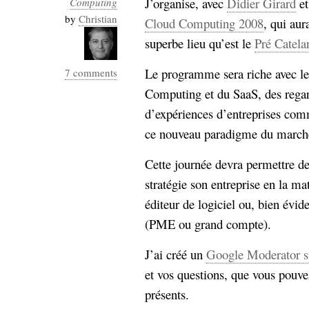
J’organise, avec
Didier Girard
et
Computing
Industrialis
by
Christian
Cloud Computing 2008
, qui au
business_model
superbe lieu qu’est le
Pré Catela
cinéma
Le programme sera riche avec le
7 comments
Cloud
Computing et du SaaS, des regard
Computing
d’expériences d’entreprises com
ce nouveau paradigme du marché 
consulting
contribution
Dataware
Derrida
Digital
Cette journée devra permettre d
Elections-
Studies
stratégie son entreprise en la mat
Présidentielles
éditeur de logiciel ou, bien évid
enregistrement
(PME ou grand compte).
Entreprise-
entreprise
J’ai créé un
Google Moderator s
2.0
google
et vos questions, que vous pouve
grammatisation
présents.
humeur