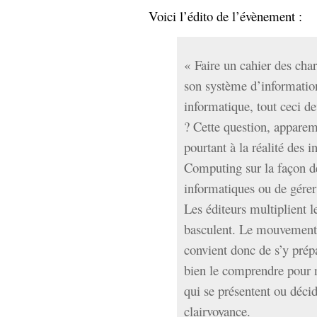
hypomnemata
lecture
Voici l’édito de l’évènement :
management_des_connaissances
Moteur-
milieu_associé
de-recherche
« Faire un cahier des char
mémoire
son système d’informatio
ontologie
informatique, tout ceci de
participation
Politique
? Cette question, appare
Probabilité
programmation
pourtant à la réalité des 
projet
REST
prolétarisation
Computing sur la façon 
simondon
Social-Network
informatiques ou de gére
stiegler
Les éditeurs multiplient le
basculent. Le mouvement 
support_numérique
convient donc de s’y prép
système_d'information
technologies
technique
bien le comprendre pour n
travail
relationnelles
qui se présentent ou décid
Web-
Web-2.0
clairvoyance.