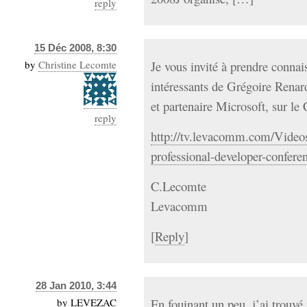
reply
15 Déc 2008, 8:30
by
Christine Lecomte
Je vous invité à prendre connai
intéressants de Grégoire Ren
et partenaire Microsoft, sur le
reply
http://tv.levacomm.com/Videos
professional-developer-confere
C.Lecomte
Levacomm
[
Reply
]
28 Jan 2010, 3:44
by
LEVEZAC
En fouinant un peu, j’ai trouvé