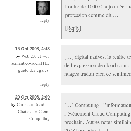
l’ordre de 1000 € la journée : 
profession comme dit …
reply
[
Reply
]
15 Oct 2008, 4:48
by
Web 2.0 et web
[…] digital natives, la réalité 
sémantico-social | Le
de l’expression de cloud compu
guide des égarés.
nuages traduit bien ce sentime
reply
29 Oct 2008, 2:09
by
Christian Fauré —
[…] Computing : l’informatique
Chat sur le Cloud
l’événement Cloud Computing 2
Computing
prochain. Autres notes simila
2008J’organise, […]