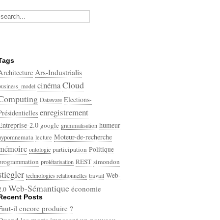
Tags
Ars-Industrialis
Architecture
Cloud
cinéma
business_model
Computing
Elections-
Dataware
enregistrement
Présidentielles
Entreprise-2.0
humeur
google
grammatisation
Moteur-de-recherche
hypomnemata
lecture
mémoire
participation
Politique
ontologie
programmation
REST
simondon
prolétarisation
stiegler
Web-
technologies relationnelles
travail
Web-Sémantique
économie
2.0
Recent Posts
écriture
Faut-il encore produire ?