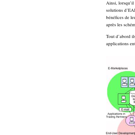
Ainsi, lorsqu’i
Sémantique
solutions d’EAI
bénéfices de le
économie
écriture
après les schéma
Archives
Archives
Tout d’abord il
applications ent