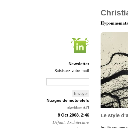
Christ
Hypomnemata 
Newsletter
Saisissez votre mail
Nuages de mots-clefs
API
algorithme
Architecture
8 Oct 2008, 2:46
Le style d’
Défaut
:
Architecture
Ars-
Invité comme co