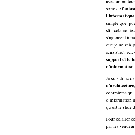
avec un moteur 
hypomnemata
lecture
fantas
sorte de
management_des_connaissances
l’informatique
Moteur-
milieu_associé
simple que, pou
de-recherche
sûr, cela ne rés
mémoire
s’agencent à me
ontologie
que je ne suis 
participation
sens strict, re
Politique
Probabilité
support et le 
programmation
projet
d’information
.
REST
prolétarisation
simondon
Je suis donc d
Social-Network
stiegler
d’architecture
contraintes qui
support_numérique
d’information m
système_d'information
qu’est le slide 
technologies
technique
Pour éclairer ce
travail
relationnelles
par les vendeurs
Web-
Web-2.0