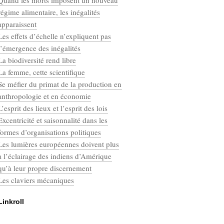
Quand les morts imposent un nouveau
Categories
régime alimentaire, les inégalités
Défaut
apparaissent
Les effets d’échelle n’expliquent pas
l’émergence des inégalités
La biodiversité rend libre
La femme, cette scientifique
Se méfier du primat de la production en
anthropologie et en économie
L’esprit des lieux et l’esprit des lois
Excentricité et saisonnalité dans les
formes d’organisations politiques
Les lumières européennes doivent plus
à l’éclairage des indiens d’Amérique
qu’à leur propre discernement
Les claviers mécaniques
Linkroll