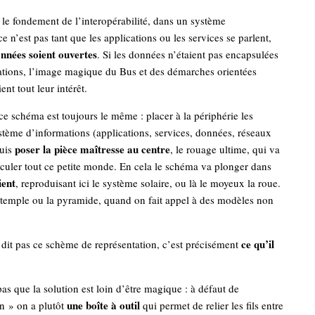
, le fondement de l’interopérabilité, dans un système
e n’est pas tant que les applications ou les services se parlent,
onnées soient ouvertes
. Si les données n’étaient pas encapsulées
cations, l’image magique du Bus et des démarches orientées
ent tout leur intérêt.
ce schéma est toujours le même : placer à la périphérie les
tème d’informations (applications, services, données, réseaux
poser la pièce maîtresse au centre
puis
, le rouage ultime, qui va
iculer tout ce petite monde. En cela le schéma va plonger dans
ient
, reproduisant ici le système solaire, ou là le moyeux la roue.
e temple ou la pyramide, quand on fait appel à des modèles non
ce qu’il
dit pas ce schème de représentation, c’est précisément
 pas que la solution est loin d’être magique : à défaut de
une boîte à outil
on » on a plutôt
qui permet de relier les fils entre