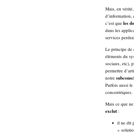
Mais, en vérité
d’information, c
les d
c’est que
dans les appli
services perdrai
Le principe de 
éléments du sys
sociaux, etc), 
permettre d’art
subconsc
notre
Parfois aussi l
concentriques.
Mais ce que ne 
exclut
:
il ne dit
« soluti