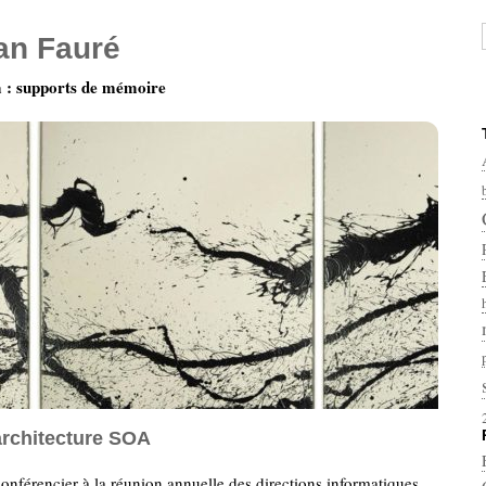
ian Fauré
: supports de mémoire
architecture SOA
nférencier à la réunion annuelle des directions informatiques