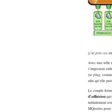
(j’ai pris ces i
Avec une telle r
s’imposent enf
(
to plug
, com
afin qu’elle pu
Le couple form
d’adhésion
qui 
initialement av
MQseries pour 