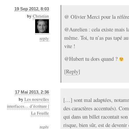
19 Sep 2012, 8:03
by
Christian
@ Olivier Merci pour la référ
@Aurelien : cela existe mais la
même. Toi, tu n’as pas tapé au
reply
vite !
@Hubert tu dors quand ?
[
Reply
]
17 Mai 2013, 2:36
by
Les nouvelles
[…] sont mal adaptées, notamm
interfaces… d’écriture |
des caractères accentués). Com
La Feuille
qui dans un billet racontait son 
risque, bien sûr, est de devenir
reply