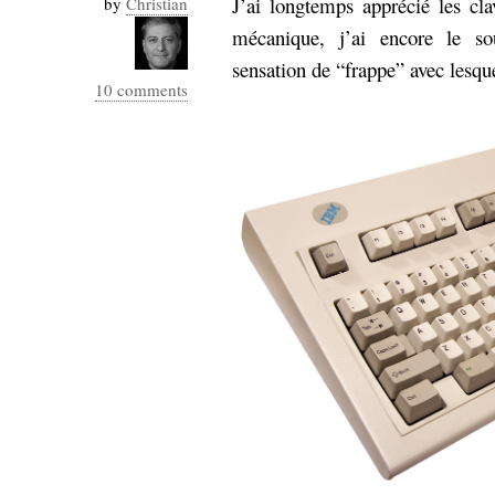
J’ai longtemps apprécié les cl
by
Christian
Industrialis
mécanique, j’ai encore le so
business_model
sensation de “frappe” avec lesquel
cinéma
10 comments
Cloud
Computing
consulting
contribution
Dataware
Derrida
Digital
Elections-
Studies
Présidentielles
enregistrement
Entreprise-
entreprise
2.0
google
grammatisation
humeur