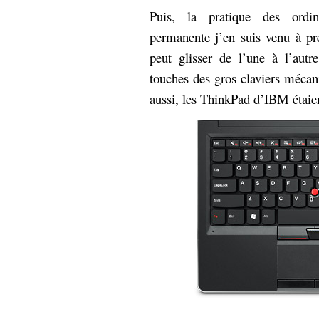
hypomnemata
lecture
Puis, la pratique des ordin
management_des_connaissances
permanente j’en suis venu à pré
Moteur-
milieu_associé
peut glisser de l’une à l’autr
de-recherche
touches des gros claviers mécan
mémoire
ontologie
aussi, les ThinkPad d’IBM étaien
participation
Politique
Probabilité
programmation
projet
REST
prolétarisation
simondon
Social-Network
stiegler
support_numérique
système_d'information
technologies
technique
travail
relationnelles
Web-
Web-2.0