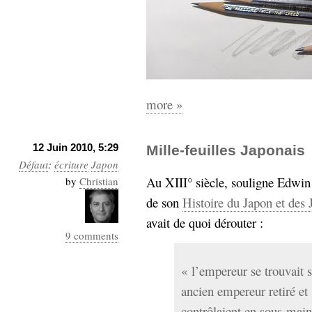
more »
12 Juin 2010, 5:29
Mille-feuilles Japonais
Défaut
:
écriture
Japon
Au XIII° siècle, souligne Edwi
by
Christian
de son
Histoire du Japon et des 
avait de quoi dérouter :
9 comments
« l’empereur se trouvait 
ancien empereur retiré et
contrôlaient en sous-main