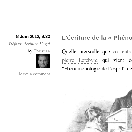
hypomnemata
lecture
management_des_connaissances
Moteur-
milieu_associé
de-recherche
mémoire
8 Juin 2012, 9:33
ontologie
L’écriture de la « Phén
Défaut
:
écriture
Hegel
participation
Quelle merveille que
cet entr
by
Christian
Politique
Probabilité
pierre Lefebvre
qui vient de
programmation
projet
“Phénoménologie de l’esprit” d
REST
prolétarisation
leave a comment
simondon
Social-Network
stiegler
support_numérique
système_d'information
technologies
technique
travail
relationnelles
Web-
Web-2.0