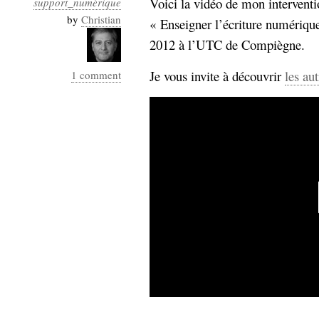
Voici la vidéo de mon intervent
support_numérique
Industrialis
by
Christian
« Enseigner l’écriture numérique 
business_model
2012 à l’UTC de Compiègne.
cinéma
Je vous invite à découvrir
les au
1 comment
Cloud
Computing
consulting
contribution
Dataware
Derrida
Digital
Elections-
Studies
Présidentielles
enregistrement
Entreprise-
entreprise
2.0
google
grammatisation
humeur