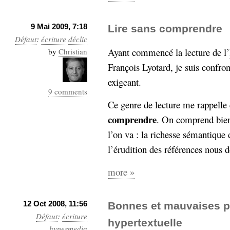
9 Mai 2009, 7:18
Lire sans comprendre
Défaut
:
écriture
déclic
Ayant commencé la lecture de l’
by
Christian
François Lyotard, je suis confron
exigeant.
9 comments
Ce genre de lecture me rappelle 
comprendre
. On comprend bien
l’on va : la richesse sémantique 
l’érudition des références nous 
more »
12 Oct 2008, 11:56
Bonnes et mauvaises pr
Défaut
:
écriture
hypertextuelle
hypermedia