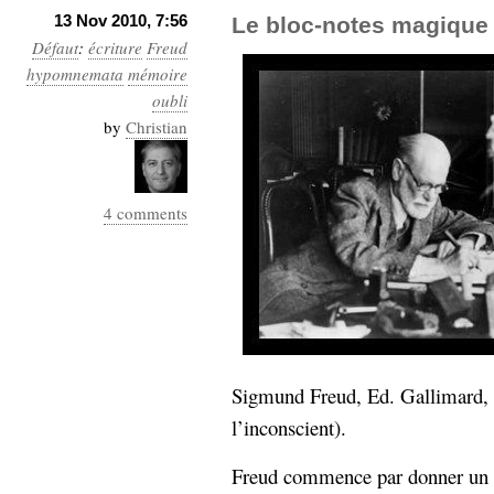
13 Nov 2010, 7:56
Le bloc-notes magique
Défaut
:
écriture
Freud
hypomnemata
mémoire
oubli
by
Christian
4 comments
Sigmund Freud, Ed. Gallimard, 
l’inconscient).
Freud commence par donner un cr