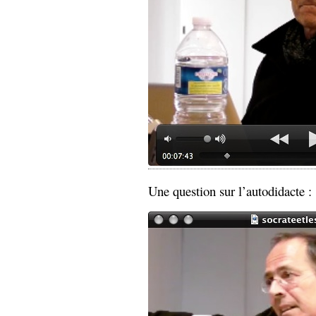
Sémantique
économie
écriture
Archives
Archives
Une question sur l’autodidacte :