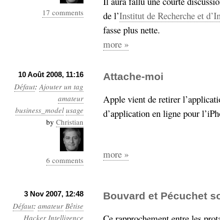
Il aura fallu une courte discussi
17 comments
de l’
Institut de Recherche et d’I
fasse plus nette.
more »
10 Août 2008, 11:16
Attache-moi
Défaut
:
Ajouter un tag
Apple vient de retirer l’applicat
amateur
business_model
usage
d’application en ligne pour l’iP
by
Christian
more »
6 comments
3 Nov 2007, 12:48
Bouvard et Pécuchet so
Défaut
:
amateur
Bêtise
Ce rapprochement entre les pro
Hacker
Intelligence