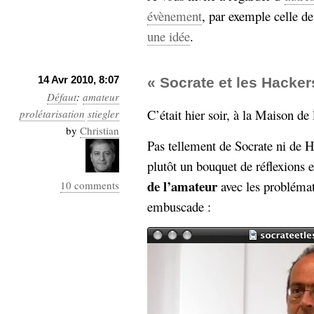
hypomnemata
lecture
évènement
, par exemple celle d
management_des_connaissances
une idée
.
Moteur-
milieu_associé
de-recherche
mémoire
14 Avr 2010, 8:07
« Socrate et les Hacker
ontologie
Défaut
:
amateur
participation
C’était hier soir, à la Maison de
prolétarisation
stiegler
Politique
Probabilité
by
Christian
programmation
Pas tellement de Socrate ni de H
projet
REST
prolétarisation
plutôt un bouquet de réflexions 
simondon
Social-Network
de l’amateur
avec les problémat
10 comments
stiegler
embuscade :
support_numérique
système_d'information
technologies
technique
travail
relationnelles
Web-
Web-2.0