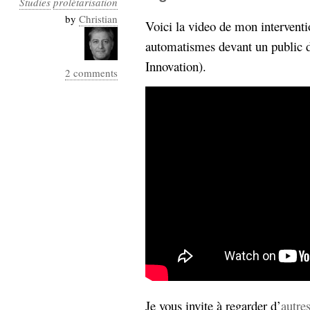
Studies
prolétarisation
Industrialis
by
Christian
Voici la video de mon interventi
business_model
automatismes devant un public d
cinéma
Innovation).
2 comments
Cloud
Computing
consulting
contribution
Dataware
Derrida
Digital
Elections-
Studies
Présidentielles
enregistrement
Entreprise-
entreprise
2.0
google
grammatisation
humeur
Je vous invite à regarder d’
autre