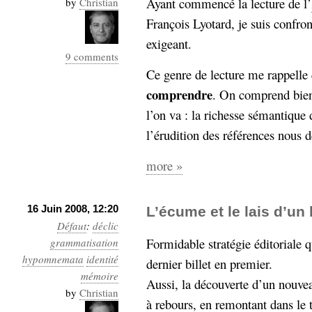
Ayant commencé la lecture de l’
by
Christian
Industrialis
François Lyotard, je suis confron
business_model
exigeant.
cinéma
9 comments
Ce genre de lecture me rappelle 
Cloud
comprendre
. On comprend bien
Computing
l’on va : la richesse sémantique 
l’érudition des références nous 
consulting
contribution
Dataware
Derrida
Digital
more »
Elections-
Studies
Présidentielles
16 Juin 2008, 12:20
enregistrement
L’écume et le lais d’un
Défaut
:
déclic
Entreprise-
Formidable stratégie éditoriale q
entreprise
grammatisation
2.0
hypomnemata
identité
google
dernier billet en premier.
mémoire
grammatisation
Aussi, la découverte d’un nouvea
by
Christian
humeur
à rebours, en remontant dans le 