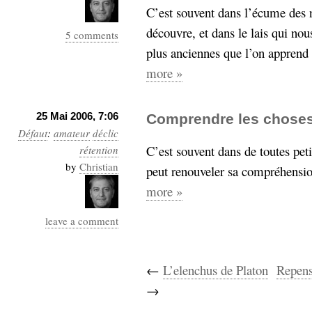
hypomnemata
lecture
C’est souvent dans l’écume des n
management_des_connaissances
découvre, et dans le lais qui nou
5 comments
Moteur-
milieu_associé
plus anciennes que l’on apprend 
de-recherche
more »
mémoire
ontologie
participation
25 Mai 2006, 7:06
Comprendre les chose
Politique
Probabilité
Défaut
:
amateur
déclic
programmation
projet
C’est souvent dans de toutes peti
rétention
REST
prolétarisation
by
Christian
peut renouveler sa compréhensio
simondon
Social-Network
more »
stiegler
leave a comment
support_numérique
système_d'information
technologies
technique
←
L’elenchus de Platon
Repense
travail
relationnelles
→
Web-
Web-2.0